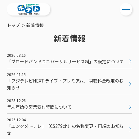
トップ
新着情報
ご検討中の方
新着情報
ご検討中の方
ご加入中の方
2026.03.16
サービス提供エリア
ご加入中の方
「ブロードバンドユニバーサルサービス料」の設定について
サービス案内
工事・配線について
ご加入中のサービス確認・変更
2026.01.15
サービス案内
コミチャン
新居をご検討中の方へ
「フジテレビNEXT ライブ・プレミアム」 視聴料金改定のお
WEBメール
知らせ
ケーブルテレビ
ポテトを導入している集合住宅
お困りの方はこちら
サポートサービス
ケーブルテレビトップ
インターネット
2025.12.26
物件情報
サポートサービストップ
年末年始の営業受付時間について
新着情報
チャンネル紹介
インターネットトップ
会社案内
固定電話
特典・キャンペーン
リモートコール
メンテナンス・障害情報
2025.12.04
料⾦プラン
料⾦プラン
固定電話トップ
ポテトスマートフォン
「エンタメ～テレ」（CS279ch）の名称変更・再編のお知ら
おトクな割引サービス
メンテナンス
回線速度測定
ポテトからのプレゼント
NHK衛星受信料団体⼀括⽀払
Wi-Fiサービス
基本料⾦・通話料⾦
ポテトスマートフォントップ
せ
障害情報
でんき