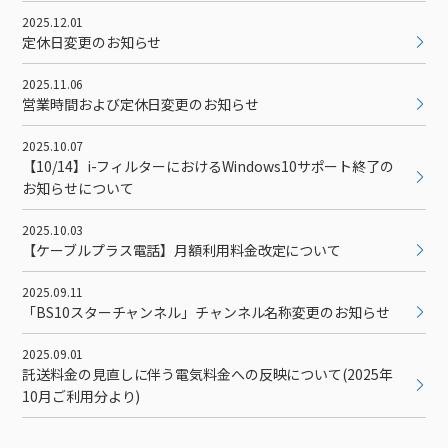
接続・設定⽅法
イベントカレンダー
機器⼀覧
ポテトホーム防犯カメラ
オプションサービス
料⾦プラン
でんきトップ
2025.12.01
暮らしを快適にするサービス
訪問サポート＆サポートパックサービス料⾦表
定休日変更のお知らせ
講座のご案内
オプションサービス
auスマートバリュー
機種⼀覧
ポラリンでんき×ポテト
暮らしを快適にするサービストップ
マイページ
2025.11.06
インターネットギガシェアプラン
auまとめトーク
オプションサービス
ポテトでんき
ポテトライフメール
営業時間および定休日変更のお知らせ
ケーブルプラスでんき
⽣活あんしんサービス
2025.10.07
お申し込み
【10/14】i-フィルターにおけるWindows10サポート終了の
みるプラス
お知らせについて
2025.10.03
【ケーブルプラス電話】月額利用料金改定について
2025.09.11
「BS10スターチャンネル」チャンネル名称変更のお知らせ
2025.09.01
託送料金の見直しに伴う電気料金への反映について(2025年
10月ご利用分より)