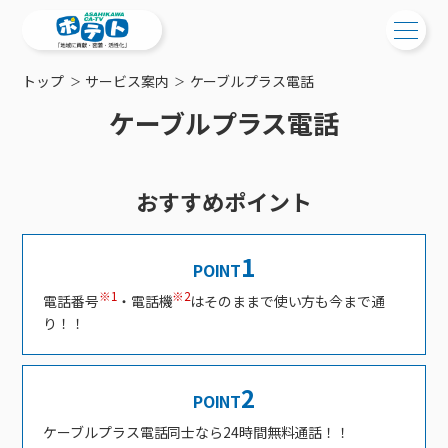
トップ
サービス案内
ケーブルプラス電話
ご検討中の方
ケーブルプラス電話
ご検討中の方
ご加入中の方
サービス提供エリア
おすすめポイント
ご加入中の方
サービス案内
工事・配線について
ご加入中のサービス確認・変更
サービス案内
コミチャン
新居をご検討中の方へ
1
POINT
WEBメール
ケーブルテレビ
ポテトを導入している集合住宅
※1
※2
電話番号
・電話機
はそのままで使い方も今まで通
お困りの方はこちら
サポートサービス
ケーブルテレビトップ
インターネット
り！！
物件情報
サポートサービストップ
新着情報
チャンネル紹介
インターネットトップ
会社案内
固定電話
特典・キャンペーン
リモートコール
メンテナンス・障害情報
料⾦プラン
料⾦プラン
固定電話トップ
2
ポテトスマートフォン
POINT
おトクな割引サービス
メンテナンス
回線速度測定
ポテトからのプレゼント
NHK衛星受信料団体⼀括⽀払
Wi-Fiサービス
基本料⾦・通話料⾦
ポテトスマートフォントップ
障害情報
ケーブルプラス電話同士なら24時間無料通話！！
でんき