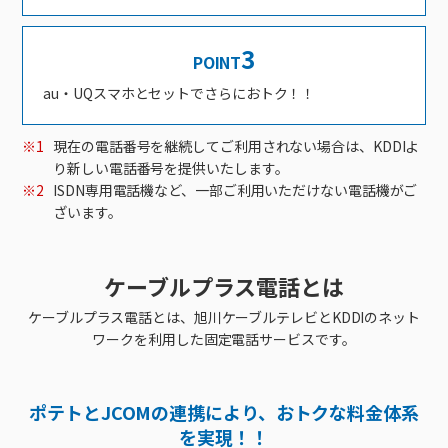
接続・設定⽅法
イベントカレンダー
機器⼀覧
ポテトホーム防犯カメラ
オプションサービス
料⾦プラン
でんきトップ
暮らしを快適にするサービス
訪問サポート＆サポートパックサービス料⾦表
講座のご案内
3
オプションサービス
auスマートバリュー
機種⼀覧
ポラリンでんき×ポテト
暮らしを快適にするサービストップ
POINT
マイページ
インターネットギガシェアプラン
auまとめトーク
オプションサービス
ポテトでんき
ポテトライフメール
au・UQスマホとセットでさらにおトク！！
ケーブルプラスでんき
⽣活あんしんサービス
※1
現在の電話番号を継続してご利用されない場合は、KDDIよ
お申し込み
みるプラス
り新しい電話番号を提供いたします。
※2
ISDN専用電話機など、一部ご利用いただけない電話機がご
ざいます。
ケーブルプラス電話とは
ケーブルプラス電話とは、旭川ケーブルテレビとKDDIのネット
ワークを利用した固定電話サービスです。
ポテトとJCOMの連携により、おトクな料金体系
を実現！！