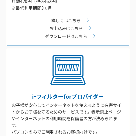
接続・設定⽅法
月額420円（税込462円）
イベントカレンダー
機器⼀覧
ポテトホーム防犯カメラ
オプションサービス
料⾦プラン
でんきトップ
※最低利用期間3ヵ月
暮らしを快適にするサービス
訪問サポート＆サポートパックサービス料⾦表
講座のご案内
オプションサービス
auスマートバリュー
機種⼀覧
ポラリンでんき×ポテト
暮らしを快適にするサービストップ
詳しくはこちら
マイページ
インターネットギガシェアプラン
auまとめトーク
オプションサービス
ポテトでんき
ポテトライフメール
お申込みはこちら
ダウンロードはこちら
ケーブルプラスでんき
⽣活あんしんサービス
お申し込み
みるプラス
iｰフィルターforプロバイダー
お子様が安心してインターネットを使えるように有害サイ
トからお子様を守るためのサービスです。表示禁止ページ
やインターネットの利用時間を保護者の方が決められま
す。
パソコンのみでご利用されるお客様向けです。