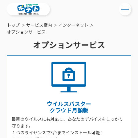
トップ
サービス案内
インターネット
ご検討中の方
オプションサービス
オプションサービス
ご検討中の方
ご加入中の方
サービス提供エリア
ご加入中の方
サービス案内
工事・配線について
ご加入中のサービス確認・変更
サービス案内
コミチャン
新居をご検討中の方へ
WEBメール
ケーブルテレビ
ポテトを導入している集合住宅
お困りの方はこちら
サポートサービス
ケーブルテレビトップ
インターネット
物件情報
ウイルスバスター
サポートサービストップ
新着情報
チャンネル紹介
インターネットトップ
クラウド月額版
会社案内
固定電話
特典・キャンペーン
リモートコール
メンテナンス・障害情報
最新のウイルスにも対応し、あなたのデバイスをしっかり
料⾦プラン
料⾦プラン
固定電話トップ
ポテトスマートフォン
おトクな割引サービス
守ります。
メンテナンス
回線速度測定
ポテトからのプレゼント
NHK衛星受信料団体⼀括⽀払
Wi-Fiサービス
基本料⾦・通話料⾦
ポテトスマートフォントップ
１つのライセンスで3台までインストール可能！
障害情報
でんき