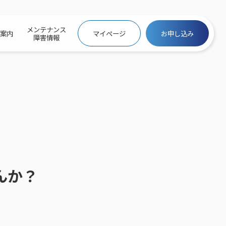
メンテナンス
社案内
マイページ
お申し込み
障害情報
ビトップ
介
トトップ
プ
信料団体⼀括⽀払
ス
話料⾦
トフォントップ
防犯カメラ
ービス
ービス
バリュー
き×ポテト
にするサービストップ
クサービス料⾦表
トギガシェアプラン
ク
ービス
メール
んか？
スでんき
サービス