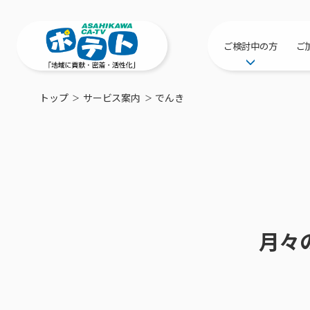
ご検討中の方
ご
サービス提供エリ
トップ
サービス案内
でんき
工事・配線につい
新居をご検討中の
ポテトを導入して
物件情報
特典・キャンペー
おトクな割引サー
月々