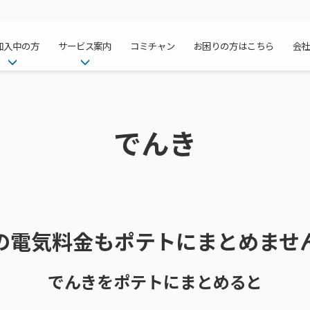
加入中の方
サービス案内
コミチャン
お困りの方はこちら
会
ケーブルテレ
ア
ご加入中のサービス確認・変更
ケーブルテレビ
チャンネル紹
インターネッ
て
WEBメール
インターネット
でんき
サポートサービストップ
料⾦プラン
料⾦プラン
固定電話トッ
方へ
サポートサービス
固定電話
リモートコール
NHK衛星受
Wi-Fiサービ
基本料⾦・通
ポテトスマー
いる集合住宅
新着情報
ポテトスマートフォン
回線速度測定
機器⼀覧
ポテトホーム
オプションサ
料⾦プラン
でんきトップ
メンテナンス・障害情報
でんき
接続・設定⽅法
オプションサ
auスマート
機種⼀覧
ポラリンでん
暮らしを快適
ン
ポテトからのプレゼント
暮らしを快適にするサービス
訪問サポート＆サポートパッ
インターネッ
auまとめトー
オプションサ
ポテトでんき
ポテトライフ
ビス
イベントカレンダー
の電気料金もポテトにまとめませ
ケーブルプラ
⽣活あんしん
講座のご案内
みるプラス
でんきをポテトにまとめると