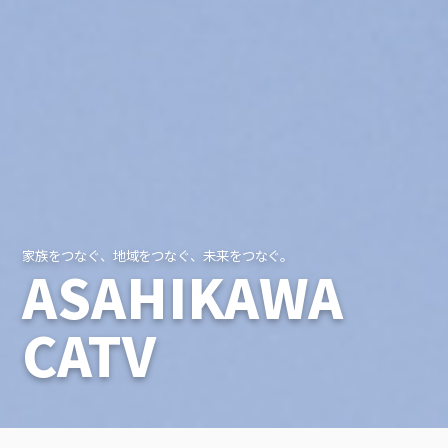
家族をつなぐ、地域をつなぐ、未来をつなぐ。
ASAHIKAWA
CATV