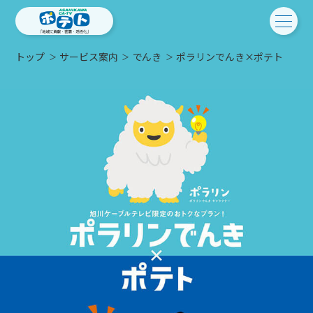
トップ
サービス案内
でんき
ポラリンでんき×ポテト
ご検討中の方
ご検討中の方
ご加入中の方
サービス提供エリア
ご加入中の方
サービス案内
工事・配線について
ご加入中のサービス確認・変更
サービス案内
コミチャン
新居をご検討中の方へ
WEBメール
ケーブルテレビ
ポテトを導入している集合住宅
お困りの方はこちら
サポートサービス
ケーブルテレビトップ
インターネット
物件情報
サポートサービストップ
新着情報
チャンネル紹介
インターネットトップ
会社案内
固定電話
特典・キャンペーン
リモートコール
メンテナンス・障害情報
料⾦プラン
料⾦プラン
固定電話トップ
ポテトスマートフォン
おトクな割引サービス
メンテナンス
回線速度測定
ポテトからのプレゼント
NHK衛星受信料団体⼀括⽀払
Wi-Fiサービス
基本料⾦・通話料⾦
ポテトスマートフォントップ
障害情報
でんき