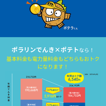
接続・設定⽅法
イベントカレンダー
機器⼀覧
ポテトホーム防犯カメラ
オプションサービス
料⾦プラン
でんきトップ
暮らしを快適にするサービス
訪問サポート＆サポートパックサービス料⾦表
講座のご案内
オプションサービス
auスマートバリュー
機種⼀覧
ポラリンでんき×ポテト
暮らしを快適にするサービストップ
マイページ
インターネットギガシェアプラン
auまとめトーク
オプションサービス
ポテトでんき
ポテトライフメール
ケーブルプラスでんき
⽣活あんしんサービス
お申し込み
みるプラス
ポラリンでんき×ポテト
なら！
基本料金も電力量料金もどちらもおトク
になります！