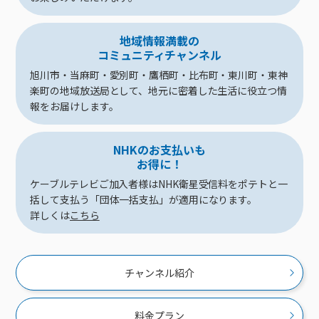
接続・設定⽅法
イベントカレンダー
機器⼀覧
ポテトホーム防犯カメラ
オプションサービス
料⾦プラン
でんきトップ
暮らしを快適にするサービス
訪問サポート＆サポートパックサービス料⾦表
講座のご案内
オプションサービス
auスマートバリュー
機種⼀覧
ポラリンでんき×ポテト
暮らしを快適にするサービストップ
地域情報満載の
コミュニティチャンネル
マイページ
インターネットギガシェアプラン
auまとめトーク
オプションサービス
ポテトでんき
ポテトライフメール
旭川市・当麻町・愛別町・鷹栖町・比布町・東川町・東神
楽町の地域放送局として、地元に密着した生活に役立つ情
ケーブルプラスでんき
⽣活あんしんサービス
報をお届けします。
お申し込み
みるプラス
NHKのお支払いも
お得に！
ケーブルテレビご加入者様はNHK衛星受信料をポテトと一
括して支払う「団体一括支払」が適用になります。
詳しくは
こちら
チャンネル紹介
料金プラン