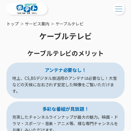
トップ
サービス案内
ケーブルテレビ
ご検討中の方
ケーブルテレビ
ご検討中の方
ご加入中の方
ケーブルテレビのメリット
サービス提供エリア
ご加入中の方
サービス案内
工事・配線について
ご加入中のサービス確認・変更
アンテナ必要なし！
サービス案内
コミチャン
新居をご検討中の方へ
地上、CS,BSデジタル放送用のアンテナは必要なし！大雪
WEBメール
ケーブルテレビ
などの天候に左右されず安定した映像をご覧いただけま
ポテトを導入している集合住宅
お困りの方はこちら
サポートサービス
す。
ケーブルテレビトップ
インターネット
物件情報
サポートサービストップ
新着情報
チャンネル紹介
インターネットトップ
会社案内
固定電話
多彩な番組が見放題！
特典・キャンペーン
リモートコール
メンテナンス・障害情報
料⾦プラン
料⾦プラン
固定電話トップ
ポテトスマートフォン
充実したチャンネルラインナップが最大の魅力。映画・ド
おトクな割引サービス
メンテナンス
回線速度測定
ラマ・スポーツ・音楽・アニメ等、様な専門チャンネルを
ポテトからのプレゼント
NHK衛星受信料団体⼀括⽀払
Wi-Fiサービス
基本料⾦・通話料⾦
ポテトスマートフォントップ
障害情報
でんき
お楽しみいただけます。