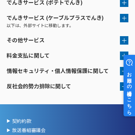
接続・設定⽅法
重要事項説明書
でんきサービス (ポテトでんき)
イベントカレンダー
機器⼀覧
ポテトホーム防犯カメラ
オプションサービス
料⾦プラン
でんきトップ
（ポラリンでんき×ポテト）
暮らしを快適にするサービス
ホーム防犯カメラ提供に関する
訪問サポート＆サポートパックサービス料⾦表
重要事項説明
講座のご案内
オプションサービス
auスマートバリュー
機種⼀覧
ポラリンでんき×ポテト
暮らしを快適にするサービストップ
でんきサービス (ケーブルプラスでんき)
料金定義書
ご契約に関する重要事項のご案内
マイページ
（ポラリンでんき×ポテト）
以下は、外部サイトに移動します。
ポテトホーム防カメラサービス
インターネットギガシェアプラン
auまとめトーク
オプションサービス
ポテトでんき
ポテトライフメール
利用規約
電気標準約款［低圧］
電気需給約款【低圧】
ケーブルプラスでんき
その他サービス
ケーブルプラスでんき
⽣活あんしんサービス
（ポテトでんき）
（ポラリンでんき×ポテト）
サービスのご利用にあたって
お申し込み
みるプラス
ＩＰ-ＶＯＤサービス「milplus（みるプラス）」
料金支払に関して
需給契約要綱［ポテトでんき］
ケーブルプラスでんき需給約款
加入契約約款
旭川ケーブルテレビ㈱
情報セキュリティ・個人情報保護に関して
インテリジェントホーム契約約款
クレジットカード支払規約
反社会的勢力排除に関して
情報セキュリティ・
個人情報保護に対する基本方針
反社会的勢力排除に
関する基本方針
個人情報保護に関する公表事項
契約約款
放送番組審議会