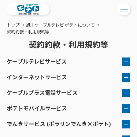
トップ
旭川ケーブルテレビ ポテトについて
ご検討中の方
契約約款・利用規約等
契約約款・利用規約等
ご検討中の方
ご加入中の方
サービス提供エリア
ご加入中の方
ケーブルテレビサービス
サービス案内
工事・配線について
ご加入中のサービス確認・変更
旭川ケーブルテレビ株式会社
サービス案内
インターネットサービス
コミチャン
新居をご検討中の方へ
多チャンネル放送契約約款
WEBメール
ケーブルテレビ
ポテトを導入している集合住宅
旭川ケーブルテレビ株式会社
ケーブルプラス電話サービス
お困りの方はこちら
旭川ケーブルテレビ株式会社
サポートサービス
ケーブルテレビトップ
インターネット接続サービス利用規約
インターネット
番組基準
物件情報
サポートサービストップ
新着情報
ケーブルプラス電話サービス提供に伴う
ポテトモバイルサービス
チャンネル紹介
インターネットトップ
会社案内
インターネット接続サービス
固定電話
設備の設置及び請求等に関する規約
特典・キャンペーン
リモートコール
放送番組の編集の基準
契約約款
メンテナンス・障害情報
料⾦プラン
料⾦プラン
固定電話トップ
ポテトスマートフォン
でんきサービス (ポラリンでんき×ポテト)
おトクな割引サービス
ポテトモバイルサービス契約約款
メンテナンス
回線速度測定
地域 BWA 無線通信サービス
ポテトからのプレゼント
「NHK団体一括支払」に関する
NHK衛星受信料団体⼀括⽀払
Wi-Fiサービス
基本料⾦・通話料⾦
ポテトスマートフォントップ
障害情報
「ポテトワイヤレス契約約款」
でんき
個人情報の共同利用について