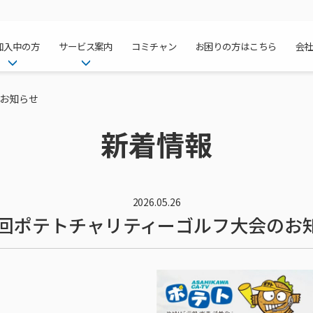
加入中の方
サービス案内
コミチャン
お困りの方はこちら
会
ケーブルテレ
ア
ご加入中のサービス確認・変更
ケーブルテレビ
のお知らせ
チャンネル紹
インターネッ
て
WEBメール
インターネット
新着情報
サポートサービストップ
料⾦プラン
料⾦プラン
固定電話トッ
方へ
サポートサービス
固定電話
リモートコール
NHK衛星受
Wi-Fiサービ
基本料⾦・通
ポテトスマー
いる集合住宅
新着情報
ポテトスマートフォン
回線速度測定
機器⼀覧
ポテトホーム
オプションサ
料⾦プラン
でんきトップ
メンテナンス・障害情報
でんき
接続・設定⽅法
オプションサ
auスマート
機種⼀覧
ポラリンでん
暮らしを快適
ン
ポテトからのプレゼント
暮らしを快適にするサービス
2026.05.26
4回ポテトチャリティーゴルフ大会のお
訪問サポート＆サポートパッ
インターネッ
auまとめトー
オプションサ
ポテトでんき
ポテトライフ
ビス
イベントカレンダー
ケーブルプラ
⽣活あんしん
講座のご案内
みるプラス