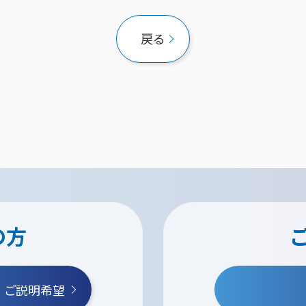
戻る
の方
・ご説明希望