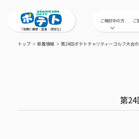
ご検討中の方
ご
サービス提供エリ
トップ
新着情報
第24回ポテトチャリティーゴルフ大会
工事・配線につい
新居をご検討中の
ポテトを導入して
物件情報
特典・キャンペー
第2
おトクな割引サー