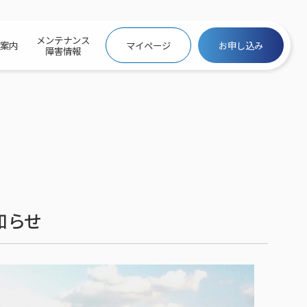
メンテナンス
社案内
マイページ
お申し込み
障害情報
ビトップ
介
トトップ
プ
信料団体⼀括⽀払
ス
話料⾦
トフォントップ
防犯カメラ
ービス
ービス
バリュー
き×ポテト
にするサービストップ
知らせ
クサービス料⾦表
トギガシェアプラン
ク
ービス
メール
スでんき
サービス