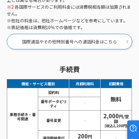
上とは異なる場合があります。
※2
各国際サービスのご利用料金には消費税相当額は加算されま
せん。
他社の料金は、他社ホームページなどを参考にしています。
表記価格は消費税10％での価格です。
国際通話やその他特別番号への通話料金はこちら
手続費
機能・サービス種別
月額利用料
初期費用
契約料
‐
無料
番号ポータビリ
‐
ティ
事務手続き・番
2,000
円/登
号関連
番号変更
‐
録
(税込2,200円)
200
円
通話明細発行
‐