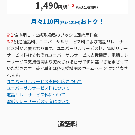
接続・設定⽅法
1,490
イベントカレンダー
機器⼀覧
ポテトホーム防犯カメラ
オプションサービス
料⾦プラン
でんきトップ
※2
円/月
（税込1,639円）
暮らしを快適にするサービス
訪問サポート＆サポートパックサービス料⾦表
講座のご案内
オプションサービス
auスマートバリュー
機種⼀覧
ポラリンでんき×ポテト
暮らしを快適にするサービストップ
月々110円
おトク！
(税込121円)
マイページ
インターネットギガシェアプラン
auまとめトーク
オプションサービス
ポテトでんき
ポテトライフメール
※1
住宅用１・２級取扱局のプッシュ回線用料金
ケーブルプラスでんき
⽣活あんしんサービス
※2
別途通話料、ユニバーサルサービス料および電話リレーサー
お申し込み
ビス料が必要となります。ユニバーサルサービス料、電話リレー
みるプラス
サービス料はそれぞれユニバーサルサービス支援機関、電話リレ
ーサービス支援機関より発表される番号単価に基づき請求させて
いただきます。番号単価は各支援機関のホームページにて発表さ
れます。
ユニバーサルサービス支援制度について
ユニバーサルサービス料について
電話リレーサービス料について
電話リレーサービス制度について
通話料