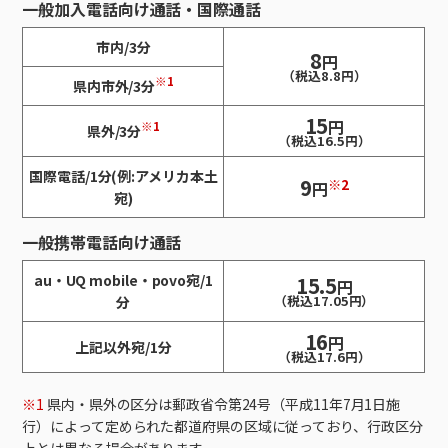
一般加入電話向け通話・国際通話
市内/3分
8
円
（税込8.8円）
※1
県内市外/3分
15
円
※1
県外/3分
（税込16.5円）
国際電話/1分(例:アメリカ本土
9
※2
円
宛)
一般携帯電話向け通話
au・UQ mobile・povo宛/1
15.5
円
（税込17.05円）
分
16
円
上記以外宛/1分
（税込17.6円）
※1
県内・県外の区分は郵政省令第24号（平成11年7月1日施
行）によって定められた都道府県の区域に従っており、行政区分