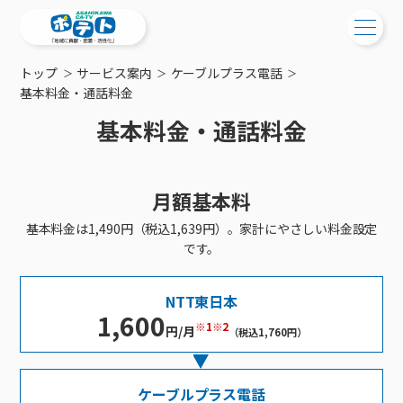
トップ
サービス案内
ケーブルプラス電話
ご検討中の方
基本料金・通話料金
基本料金・通話料金
ご検討中の方
ご加入中の方
サービス提供エリア
ご加入中の方
サービス案内
月額基本料
工事・配線について
ご加入中のサービス確認・変更
サービス案内
コミチャン
基本料金は1,490円（税込1,639円）。家計にやさしい料金設定
新居をご検討中の方へ
WEBメール
です。
ケーブルテレビ
ポテトを導入している集合住宅
お困りの方はこちら
サポートサービス
ケーブルテレビトップ
インターネット
物件情報
NTT東日本
サポートサービストップ
新着情報
チャンネル紹介
インターネットトップ
1,600
会社案内
固定電話
※1※2
円/月
特典・キャンペーン
（税込1,760円）
リモートコール
メンテナンス・障害情報
料⾦プラン
料⾦プラン
固定電話トップ
ポテトスマートフォン
おトクな割引サービス
メンテナンス
回線速度測定
ポテトからのプレゼント
NHK衛星受信料団体⼀括⽀払
Wi-Fiサービス
基本料⾦・通話料⾦
ポテトスマートフォントップ
障害情報
ケーブルプラス電話
でんき