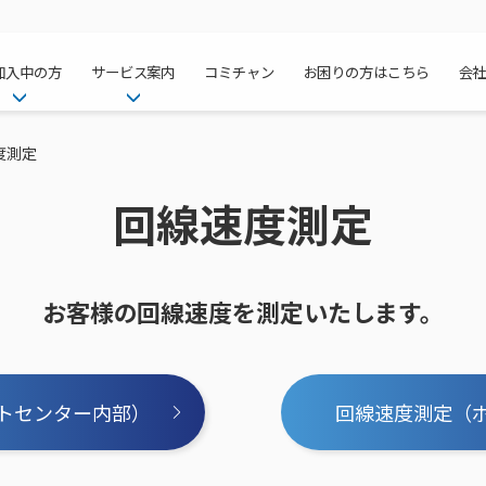
加入中の方
サービス案内
コミチャン
お困りの方はこちら
会
ケーブルテレ
ア
ご加入中のサービス確認・変更
ケーブルテレビ
度測定
チャンネル紹
インターネッ
て
WEBメール
インターネット
回線速度測定
サポートサービストップ
料⾦プラン
料⾦プラン
固定電話トッ
方へ
サポートサービス
固定電話
リモートコール
NHK衛星受
Wi-Fiサービ
基本料⾦・通
ポテトスマー
いる集合住宅
新着情報
ポテトスマートフォン
回線速度測定
機器⼀覧
ポテトホーム
オプションサ
料⾦プラン
でんきトップ
メンテナンス・障害情報
でんき
お客様の回線速度を測定いたします。
接続・設定⽅法
オプションサ
auスマート
機種⼀覧
ポラリンでん
暮らしを快適
ン
ポテトからのプレゼント
暮らしを快適にするサービス
訪問サポート＆サポートパッ
インターネッ
auまとめトー
オプションサ
ポテトでんき
ポテトライフ
ビス
イベントカレンダー
ケーブルプラ
⽣活あんしん
講座のご案内
トセンター内部）
回線速度測定（
みるプラス