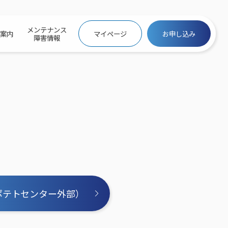
メンテナンス
社案内
マイページ
お申し込み
障害情報
ビトップ
介
トトップ
プ
信料団体⼀括⽀払
ス
話料⾦
トフォントップ
防犯カメラ
ービス
ービス
バリュー
き×ポテト
にするサービストップ
クサービス料⾦表
トギガシェアプラン
ク
ービス
メール
スでんき
サービス
ポテトセンター外部）