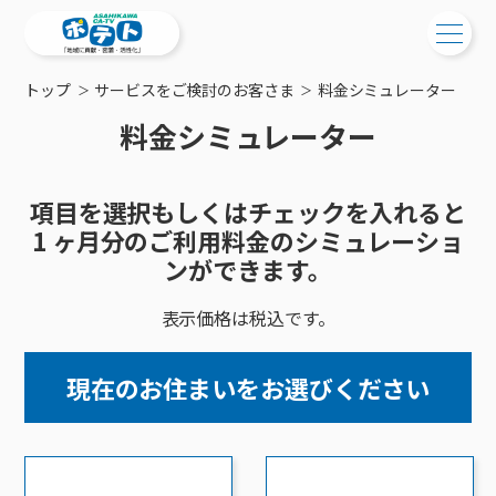
トップ
サービスをご検討のお客さま
料金シミュレーター
ご検討中の方
料金シミュレーター
ご検討中の方
ご加入中の方
サービス提供エリア
項目を選択もしくはチェックを入れると
ご加入中の方
サービス案内
1 ヶ月分のご利用料金のシミュレーショ
工事・配線について
ご加入中のサービス確認・変更
ンができます。
サービス案内
コミチャン
新居をご検討中の方へ
WEBメール
表示価格は税込です。
ケーブルテレビ
ポテトを導入している集合住宅
お困りの方はこちら
サポートサービス
ケーブルテレビトップ
インターネット
物件情報
サポートサービストップ
現在のお住まいをお選びください
新着情報
チャンネル紹介
インターネットトップ
会社案内
固定電話
特典・キャンペーン
リモートコール
メンテナンス・障害情報
料⾦プラン
料⾦プラン
固定電話トップ
ポテトスマートフォン
おトクな割引サービス
メンテナンス
回線速度測定
ポテトからのプレゼント
NHK衛星受信料団体⼀括⽀払
Wi-Fiサービス
基本料⾦・通話料⾦
ポテトスマートフォントップ
障害情報
でんき