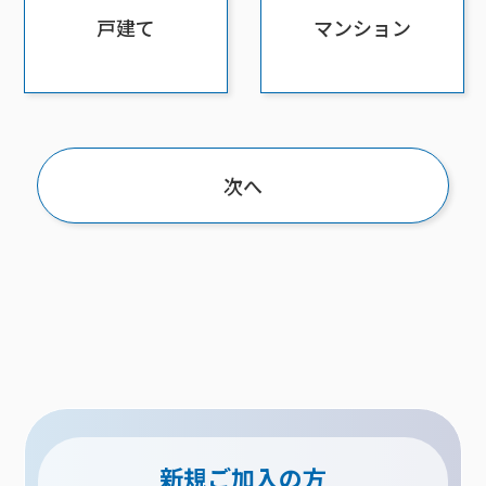
接続・設定⽅法
イベントカレンダー
機器⼀覧
ポテトホーム防犯カメラ
オプションサービス
料⾦プラン
でんきトップ
戸建て
マンション
暮らしを快適にするサービス
訪問サポート＆サポートパックサービス料⾦表
講座のご案内
オプションサービス
auスマートバリュー
機種⼀覧
ポラリンでんき×ポテト
暮らしを快適にするサービストップ
マイページ
インターネットギガシェアプラン
auまとめトーク
オプションサービス
ポテトでんき
ポテトライフメール
ケーブルプラスでんき
⽣活あんしんサービス
お申し込み
みるプラス
次へ
新規ご加入の方