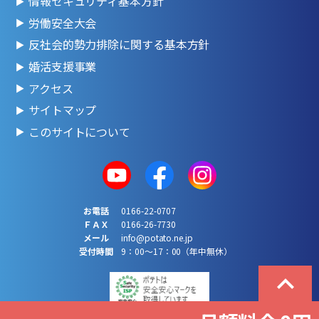
情報セキュリティ基本方針
労働安全大会
反社会的勢力排除に関する基本方針
婚活支援事業
アクセス
サイトマップ
このサイトについて
お電話
0166-22-0707
ＦＡＸ
0166-26-7730
メール
info@potato.ne.jp
受付時間
9：00～17：00（年中無休）
expand_less