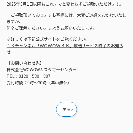
接続・設定⽅法
イベントカレンダー
2025年3月1日以降もこれまでと変わらずご視聴いただけます。
機器⼀覧
ポテトホーム防犯カメラ
オプションサービス
料⾦プラン
でんきトップ
暮らしを快適にするサービス
訪問サポート＆サポートパックサービス料⾦表
ご視聴頂いておりますお客様には、大変ご迷惑をおかけいたし
講座のご案内
オプションサービス
auスマートバリュー
機種⼀覧
ポラリンでんき×ポテト
暮らしを快適にするサービストップ
ますが、
マイページ
インターネットギガシェアプラン
auまとめトーク
オプションサービス
ポテトでんき
ポテトライフメール
何卒ご理解くださいますようお願いいたします。
ケーブルプラスでんき
⽣活あんしんサービス
※詳しくは下記公式サイトをご覧ください。
４Ｋチャンネル「ＷＯＷＯＷ ４Ｋ」放送サービス終了のお知ら
お申し込み
みるプラス
せ
【お問い合わせ先】
株式会社WOWOWカスタマーセンター
TEL：0120－580－807
受付時間：9時～20時（年中無休）
戻る