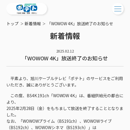
トップ
新着情報
「WOWOW 4K」放送終了のお知らせ
ご検討中の方
新着情報
ご検討中の方
ご加入中の方
2025.02.12
サービス提供エリア
ご加入中の方
「WOWOW 4K」放送終了のお知らせ
サービス案内
工事・配線について
ご加入中のサービス確認・変更
サービス案内
コミチャン
新居をご検討中の方へ
平素より、旭川ケーブルテレビ「ポテト」のサービスをご利用
WEBメール
ケーブルテレビ
いただき、誠にありがとうございます。
ポテトを導入している集合住宅
お困りの方はこちら
サポートサービス
ケーブルテレビトップ
インターネット
この度、BS4K 191ch「WOWOW 4K」は、番組供給元の都合に
物件情報
サポートサービストップ
新着情報
より、
チャンネル紹介
インターネットトップ
会社案内
固定電話
特典・キャンペーン
2025年2月28日（金）をもちまして放送を終了することとなりま
リモートコール
メンテナンス・障害情報
料⾦プラン
料⾦プラン
固定電話トップ
した。
ポテトスマートフォン
おトクな割引サービス
メンテナンス
回線速度測定
なお、「WOWOWプライム（BS191ch）、WOWOWライブ
ポテトからのプレゼント
NHK衛星受信料団体⼀括⽀払
Wi-Fiサービス
基本料⾦・通話料⾦
ポテトスマートフォントップ
障害情報
でんき
（BS192ch）、WOWOWシネマ（BS193ch）」は