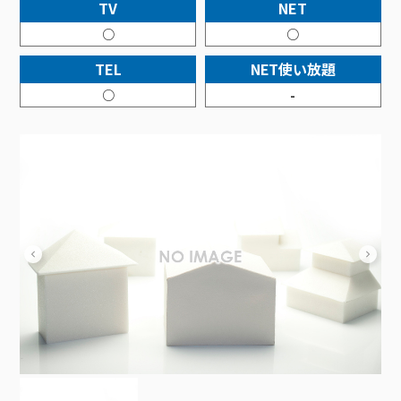
接続・設定⽅法
TV
NET
イベントカレンダー
機器⼀覧
ポテトホーム防犯カメラ
オプションサービス
料⾦プラン
でんきトップ
暮らしを快適にするサービス
○
○
訪問サポート＆サポートパックサービス料⾦表
講座のご案内
オプションサービス
auスマートバリュー
機種⼀覧
ポラリンでんき×ポテト
暮らしを快適にするサービストップ
TEL
NET使い放題
マイページ
インターネットギガシェアプラン
auまとめトーク
オプションサービス
ポテトでんき
ポテトライフメール
○
-
ケーブルプラスでんき
⽣活あんしんサービス
お申し込み
みるプラス