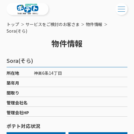
トップ
サービスをご検討のお客さま
物件情報
ご検討中の方
Sora(そら)
物件情報
ご検討中の方
ご加入中の方
サービス提供エリア
ご加入中の方
Sora(そら)
サービス案内
工事・配線について
ご加入中のサービス確認・変更
所在地
神楽6条14丁目
サービス案内
コミチャン
新居をご検討中の方へ
WEBメール
築年月
ケーブルテレビ
ポテトを導入している集合住宅
お困りの方はこちら
サポートサービス
間取り
ケーブルテレビトップ
インターネット
物件情報
サポートサービストップ
管理会社名
新着情報
チャンネル紹介
インターネットトップ
会社案内
固定電話
特典・キャンペーン
リモートコール
管理会社HP
メンテナンス・障害情報
料⾦プラン
料⾦プラン
固定電話トップ
ポテトスマートフォン
おトクな割引サービス
メンテナンス
回線速度測定
ポテト対応状況
ポテトからのプレゼント
NHK衛星受信料団体⼀括⽀払
Wi-Fiサービス
基本料⾦・通話料⾦
ポテトスマートフォントップ
障害情報
でんき