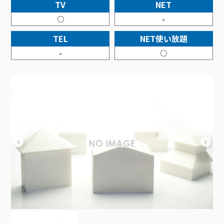
接続・設定⽅法
TV
NET
イベントカレンダー
機器⼀覧
ポテトホーム防犯カメラ
オプションサービス
料⾦プラン
でんきトップ
暮らしを快適にするサービス
○
-
訪問サポート＆サポートパックサービス料⾦表
講座のご案内
オプションサービス
auスマートバリュー
機種⼀覧
ポラリンでんき×ポテト
暮らしを快適にするサービストップ
TEL
NET使い放題
マイページ
インターネットギガシェアプラン
auまとめトーク
オプションサービス
ポテトでんき
ポテトライフメール
-
○
ケーブルプラスでんき
⽣活あんしんサービス
お申し込み
みるプラス