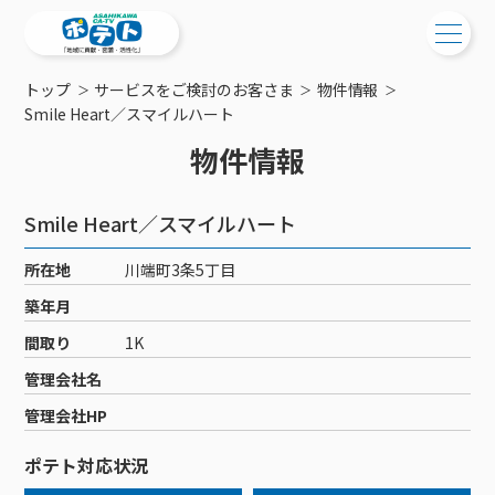
トップ
サービスをご検討のお客さま
物件情報
ご検討中の方
Smile Heart／スマイルハート
物件情報
ご検討中の方
ご加入中の方
サービス提供エリア
ご加入中の方
Smile Heart／スマイルハート
サービス案内
工事・配線について
ご加入中のサービス確認・変更
所在地
川端町3条5丁目
サービス案内
コミチャン
新居をご検討中の方へ
WEBメール
築年月
ケーブルテレビ
ポテトを導入している集合住宅
お困りの方はこちら
サポートサービス
間取り
1K
ケーブルテレビトップ
インターネット
物件情報
サポートサービストップ
管理会社名
新着情報
チャンネル紹介
インターネットトップ
会社案内
固定電話
特典・キャンペーン
リモートコール
管理会社HP
メンテナンス・障害情報
料⾦プラン
料⾦プラン
固定電話トップ
ポテトスマートフォン
おトクな割引サービス
メンテナンス
回線速度測定
ポテト対応状況
ポテトからのプレゼント
NHK衛星受信料団体⼀括⽀払
Wi-Fiサービス
基本料⾦・通話料⾦
ポテトスマートフォントップ
障害情報
でんき