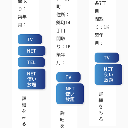
間取
条7丁
町
り：
目
住所：
築年
間取
錦町14
月：
り：1K
丁目
築年
間取
TV
月：
り：1K
NET
築年
TV
TEL
月：
NET
NET
使い
TV
使い
放題
放題
NET
使い
詳
詳
放題
細
細
を
を
み
詳
み
る
細
る
を