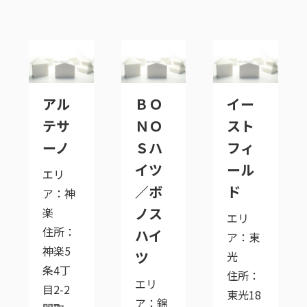
アル
ＢＯ
イー
テサ
ＮＯ
スト
ーノ
Ｓハ
フィ
イツ
ール
エリ
／ボ
ド
ア：神
ノス
楽
エリ
住所：
ハイ
ア：東
神楽5
ツ
光
条4丁
住所：
エリ
目2-2
東光18
ア：錦