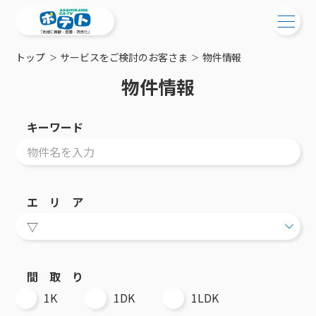
トップ
サービスをご検討のお客さま
物件情報
ご検討中の方
物件情報
ご検討中の方
ご加入中の方
キーワード
サービス提供エリア
ご加入中の方
サービス案内
工事・配線について
ご加入中のサービス確認・変更
サービス案内
コミチャン
新居をご検討中の方へ
WEBメール
エ リ ア
ケーブルテレビ
ポテトを導入している集合住宅
お困りの方はこちら
サポートサービス
ケーブルテレビトップ
インターネット
物件情報
サポートサービストップ
新着情報
チャンネル紹介
インターネットトップ
会社案内
固定電話
特典・キャンペーン
リモートコール
メンテナンス・障害情報
料⾦プラン
料⾦プラン
固定電話トップ
間 取 り
ポテトスマートフォン
おトクな割引サービス
メンテナンス
回線速度測定
1K
1DK
1LDK
ポテトからのプレゼント
NHK衛星受信料団体⼀括⽀払
Wi-Fiサービス
基本料⾦・通話料⾦
ポテトスマートフォントップ
障害情報
でんき