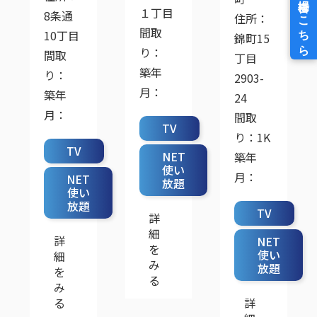
１丁目
8条通
住所：
間取
10丁目
錦町15
り：
間取
丁目
築年
り：
2903-
月：
築年
24
月：
間取
TV
り：1K
TV
NET
築年
使い
月：
NET
放題
使い
放題
TV
詳
細
詳
NET
を
使い
細
み
放題
を
る
み
る
詳