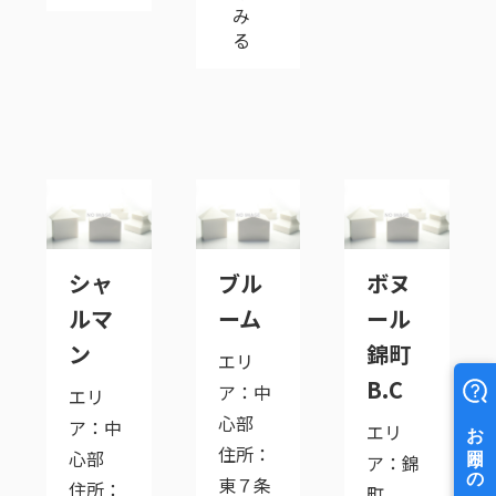
み
る
シャ
ブル
ボヌ
ルマ
ーム
ール
ン
錦町
エリ
B.C
ア：中
エリ
心部
ア：中
エリ
住所：
心部
ア：錦
東７条
住所：
町