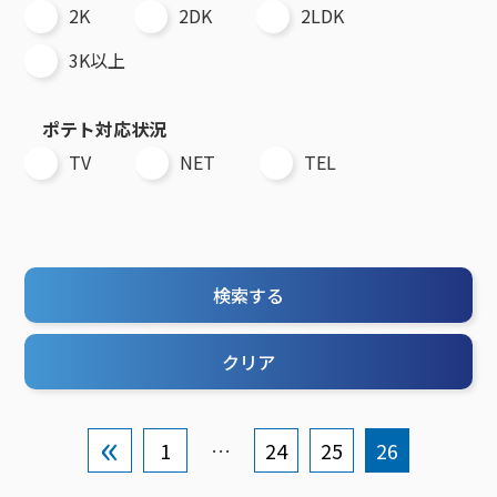
接続・設定⽅法
イベントカレンダー
2K
2DK
2LDK
機器⼀覧
ポテトホーム防犯カメラ
オプションサービス
料⾦プラン
でんきトップ
暮らしを快適にするサービス
訪問サポート＆サポートパックサービス料⾦表
講座のご案内
3K以上
オプションサービス
auスマートバリュー
機種⼀覧
ポラリンでんき×ポテト
暮らしを快適にするサービストップ
マイページ
インターネットギガシェアプラン
auまとめトーク
オプションサービス
ポテトでんき
ポテトライフメール
ポテト対応状況
ケーブルプラスでんき
⽣活あんしんサービス
TV
NET
TEL
お申し込み
みるプラス
検索する
クリア
1
…
24
25
26