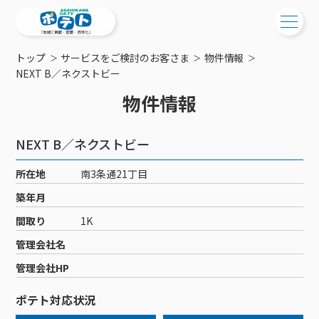
トップ
サービスをご検討のお客さま
物件情報
ご検討中の方
NEXT B／ネクストビー
物件情報
ご検討中の方
ご加入中の方
サービス提供エリア
ご加入中の方
NEXT B／ネクストビー
サービス案内
工事・配線について
ご加入中のサービス確認・変更
所在地
南3条通21丁目
サービス案内
コミチャン
新居をご検討中の方へ
WEBメール
築年月
ケーブルテレビ
ポテトを導入している集合住宅
お困りの方はこちら
サポートサービス
間取り
1K
ケーブルテレビトップ
インターネット
物件情報
サポートサービストップ
管理会社名
新着情報
チャンネル紹介
インターネットトップ
会社案内
固定電話
特典・キャンペーン
リモートコール
管理会社HP
メンテナンス・障害情報
料⾦プラン
料⾦プラン
固定電話トップ
ポテトスマートフォン
おトクな割引サービス
メンテナンス
回線速度測定
ポテト対応状況
ポテトからのプレゼント
NHK衛星受信料団体⼀括⽀払
Wi-Fiサービス
基本料⾦・通話料⾦
ポテトスマートフォントップ
障害情報
でんき