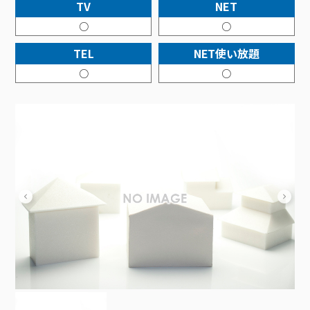
接続・設定⽅法
TV
NET
イベントカレンダー
機器⼀覧
ポテトホーム防犯カメラ
オプションサービス
料⾦プラン
でんきトップ
暮らしを快適にするサービス
○
○
訪問サポート＆サポートパックサービス料⾦表
講座のご案内
オプションサービス
auスマートバリュー
機種⼀覧
ポラリンでんき×ポテト
暮らしを快適にするサービストップ
TEL
NET使い放題
マイページ
インターネットギガシェアプラン
auまとめトーク
オプションサービス
ポテトでんき
ポテトライフメール
○
○
ケーブルプラスでんき
⽣活あんしんサービス
お申し込み
みるプラス