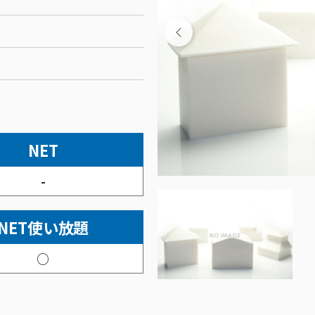
NET
-
NET使い放題
○