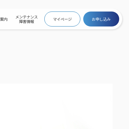
メンテナンス
社案内
マイページ
お申し込み
障害情報
ビトップ
介
トトップ
プ
信料団体⼀括⽀払
ス
話料⾦
トフォントップ
防犯カメラ
ービス
ービス
バリュー
き×ポテト
にするサービストップ
クサービス料⾦表
トギガシェアプラン
ク
ービス
メール
スでんき
サービス