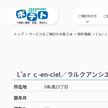
ご検討中の方
ご
サービス提供エリ
トップ
サービスをご検討のお客さま
物件情報
L'aｒ
工事・配線につい
新居をご検討中の
ポテトを導入して
物件情報
特典・キャンペー
L’aｒｃ-en-ciel／ラルクアンシ
おトクな割引サー
所在地
9条通23丁目
築年月