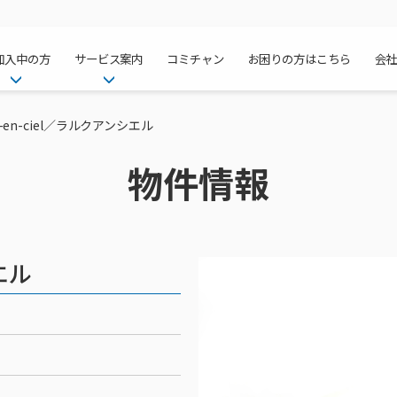
加入中の方
サービス案内
コミチャン
お困りの方はこちら
会
ケーブルテレ
ア
ご加入中のサービス確認・変更
ケーブルテレビ
ｃ-en-ciel／ラルクアンシエル
チャンネル紹
インターネッ
て
WEBメール
インターネット
物件情報
サポートサービストップ
料⾦プラン
料⾦プラン
固定電話トッ
方へ
サポートサービス
固定電話
リモートコール
NHK衛星受
Wi-Fiサービ
基本料⾦・通
ポテトスマー
いる集合住宅
新着情報
ポテトスマートフォン
回線速度測定
機器⼀覧
ポテトホーム
オプションサ
料⾦プラン
でんきトップ
メンテナンス・障害情報
でんき
接続・設定⽅法
オプションサ
auスマート
機種⼀覧
ポラリンでん
暮らしを快適
ン
ポテトからのプレゼント
暮らしを快適にするサービス
エル
訪問サポート＆サポートパッ
インターネッ
auまとめトー
オプションサ
ポテトでんき
ポテトライフ
ビス
イベントカレンダー
ケーブルプラ
⽣活あんしん
講座のご案内
みるプラス