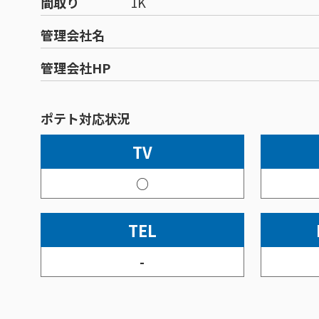
間取り
1K
管理会社名
管理会社HP
ポテト対応状況
TV
○
TEL
-