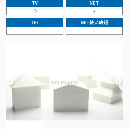
接続・設定⽅法
TV
NET
イベントカレンダー
機器⼀覧
ポテトホーム防犯カメラ
オプションサービス
料⾦プラン
でんきトップ
暮らしを快適にするサービス
○
-
訪問サポート＆サポートパックサービス料⾦表
講座のご案内
オプションサービス
auスマートバリュー
機種⼀覧
ポラリンでんき×ポテト
暮らしを快適にするサービストップ
TEL
NET使い放題
マイページ
インターネットギガシェアプラン
auまとめトーク
オプションサービス
ポテトでんき
ポテトライフメール
-
-
ケーブルプラスでんき
⽣活あんしんサービス
お申し込み
みるプラス