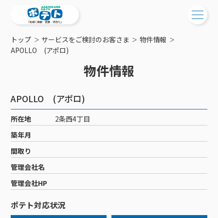
トップ
サービスをご検討のお客さま
物件情報
ご検討中の方
APOLLO (アポロ)
物件情報
ご検討中の方
ご加入中の方
サービス提供エリア
ご加入中の方
APOLLO (アポロ)
サービス案内
工事・配線について
ご加入中のサービス確認・変更
所在地
2条西4丁目
サービス案内
コミチャン
新居をご検討中の方へ
WEBメール
築年月
ケーブルテレビ
ポテトを導入している集合住宅
お困りの方はこちら
サポートサービス
間取り
ケーブルテレビトップ
インターネット
物件情報
サポートサービストップ
管理会社名
新着情報
チャンネル紹介
インターネットトップ
会社案内
固定電話
特典・キャンペーン
リモートコール
管理会社HP
メンテナンス・障害情報
料⾦プラン
料⾦プラン
固定電話トップ
ポテトスマートフォン
おトクな割引サービス
メンテナンス
回線速度測定
ポテト対応状況
ポテトからのプレゼント
NHK衛星受信料団体⼀括⽀払
Wi-Fiサービス
基本料⾦・通話料⾦
ポテトスマートフォントップ
障害情報
でんき