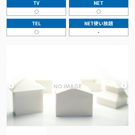
接続・設定⽅法
TV
NET
イベントカレンダー
機器⼀覧
ポテトホーム防犯カメラ
オプションサービス
料⾦プラン
でんきトップ
暮らしを快適にするサービス
○
○
訪問サポート＆サポートパックサービス料⾦表
講座のご案内
オプションサービス
auスマートバリュー
機種⼀覧
ポラリンでんき×ポテト
暮らしを快適にするサービストップ
TEL
NET使い放題
マイページ
インターネットギガシェアプラン
auまとめトーク
オプションサービス
ポテトでんき
ポテトライフメール
○
-
ケーブルプラスでんき
⽣活あんしんサービス
お申し込み
みるプラス