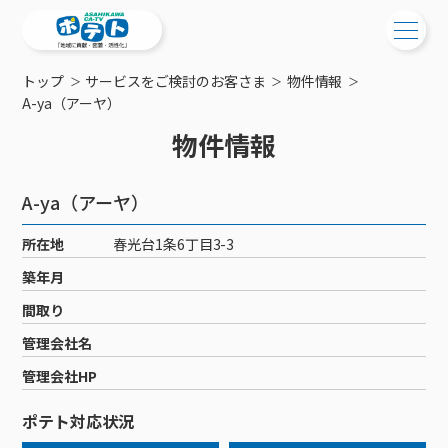
トップ
サービスをご検討のお客さま
物件情報
ご検討中の方
A-ya（アーヤ）
物件情報
ご検討中の方
ご加入中の方
サービス提供エリア
ご加入中の方
A-ya（アーヤ）
サービス案内
工事・配線について
ご加入中のサービス確認・変更
所在地
春光台1条6丁目3-3
サービス案内
コミチャン
新居をご検討中の方へ
WEBメール
築年月
ケーブルテレビ
ポテトを導入している集合住宅
お困りの方はこちら
サポートサービス
間取り
ケーブルテレビトップ
インターネット
物件情報
サポートサービストップ
管理会社名
新着情報
チャンネル紹介
インターネットトップ
会社案内
固定電話
特典・キャンペーン
リモートコール
管理会社HP
メンテナンス・障害情報
料⾦プラン
料⾦プラン
固定電話トップ
ポテトスマートフォン
おトクな割引サービス
メンテナンス
回線速度測定
ポテト対応状況
ポテトからのプレゼント
NHK衛星受信料団体⼀括⽀払
Wi-Fiサービス
基本料⾦・通話料⾦
ポテトスマートフォントップ
障害情報
でんき