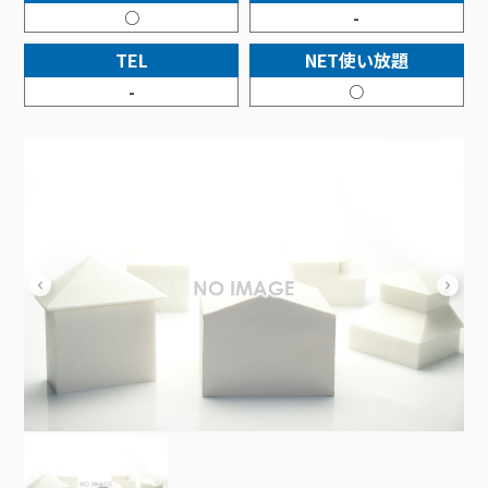
接続・設定⽅法
イベントカレンダー
○
-
機器⼀覧
ポテトホーム防犯カメラ
オプションサービス
料⾦プラン
でんきトップ
暮らしを快適にするサービス
訪問サポート＆サポートパックサービス料⾦表
講座のご案内
TEL
NET使い放題
オプションサービス
auスマートバリュー
機種⼀覧
ポラリンでんき×ポテト
暮らしを快適にするサービストップ
マイページ
-
○
インターネットギガシェアプラン
auまとめトーク
オプションサービス
ポテトでんき
ポテトライフメール
ケーブルプラスでんき
⽣活あんしんサービス
お申し込み
みるプラス