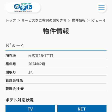
トップ
サービスをご検討のお客さま
物件情報
Ｋ’ｓ－４
ご検討中の方
物件情報
ご検討中の方
ご加入中の方
Ｋ’ｓ－４
サービス提供エリア
ご加入中の方
サービス案内
工事・配線について
所在地
末広東1条1丁目
ご加入中のサービス確認・変更
サービス案内
コミチャン
築年月
2024年2月
新居をご検討中の方へ
WEBメール
ケーブルテレビ
間取り
1K
ポテトを導入している集合住宅
お困りの方はこちら
サポートサービス
ケーブルテレビトップ
管理会社名
インターネット
物件情報
サポートサービストップ
新着情報
チャンネル紹介
インターネットトップ
管理会社HP
会社案内
固定電話
特典・キャンペーン
リモートコール
メンテナンス・障害情報
料⾦プラン
料⾦プラン
固定電話トップ
ポテト対応状況
ポテトスマートフォン
おトクな割引サービス
メンテナンス
回線速度測定
ポテトからのプレゼント
NHK衛星受信料団体⼀括⽀払
Wi-Fiサービス
基本料⾦・通話料⾦
ポテトスマートフォントップ
障害情報
TV
NET
でんき