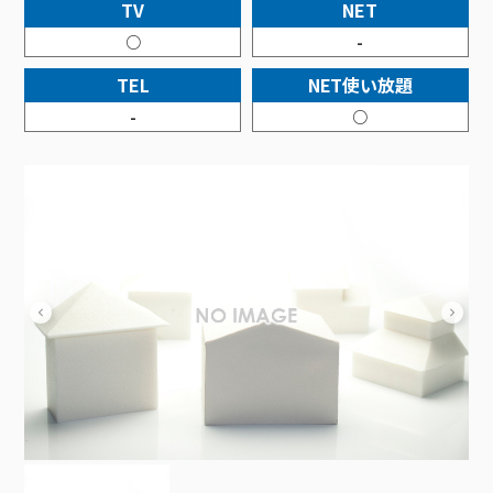
接続・設定⽅法
TV
NET
イベントカレンダー
機器⼀覧
ポテトホーム防犯カメラ
オプションサービス
料⾦プラン
でんきトップ
暮らしを快適にするサービス
○
-
訪問サポート＆サポートパックサービス料⾦表
講座のご案内
オプションサービス
auスマートバリュー
機種⼀覧
ポラリンでんき×ポテト
暮らしを快適にするサービストップ
TEL
NET使い放題
マイページ
インターネットギガシェアプラン
auまとめトーク
オプションサービス
ポテトでんき
ポテトライフメール
-
○
ケーブルプラスでんき
⽣活あんしんサービス
お申し込み
みるプラス