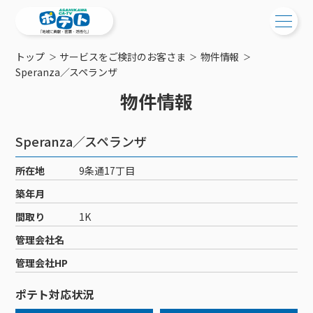
トップ
サービスをご検討のお客さま
物件情報
ご検討中の方
Speranza／スペランザ
物件情報
ご検討中の方
ご加入中の方
サービス提供エリア
ご加入中の方
Speranza／スペランザ
サービス案内
工事・配線について
ご加入中のサービス確認・変更
所在地
9条通17丁目
サービス案内
コミチャン
新居をご検討中の方へ
WEBメール
築年月
ケーブルテレビ
ポテトを導入している集合住宅
お困りの方はこちら
サポートサービス
間取り
1K
ケーブルテレビトップ
インターネット
物件情報
サポートサービストップ
管理会社名
新着情報
チャンネル紹介
インターネットトップ
会社案内
固定電話
特典・キャンペーン
リモートコール
管理会社HP
メンテナンス・障害情報
料⾦プラン
料⾦プラン
固定電話トップ
ポテトスマートフォン
おトクな割引サービス
メンテナンス
回線速度測定
ポテト対応状況
ポテトからのプレゼント
NHK衛星受信料団体⼀括⽀払
Wi-Fiサービス
基本料⾦・通話料⾦
ポテトスマートフォントップ
障害情報
でんき