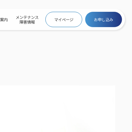
メンテナンス
社案内
マイページ
お申し込み
障害情報
ビトップ
介
トトップ
プ
信料団体⼀括⽀払
ス
話料⾦
トフォントップ
防犯カメラ
ービス
ービス
バリュー
き×ポテト
にするサービストップ
クサービス料⾦表
トギガシェアプラン
ク
ービス
メール
スでんき
サービス