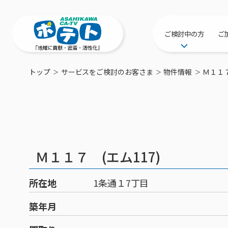
ご検討中の方
ご
サービス提供エリ
トップ
サービスをご検討のお客さま
物件情報
Ｍ１１７
工事・配線につい
新居をご検討中の
ポテトを導入して
物件情報
特典・キャンペー
Ｍ１１７ (エム117)
おトクな割引サー
所在地
1条通１7丁目
築年月