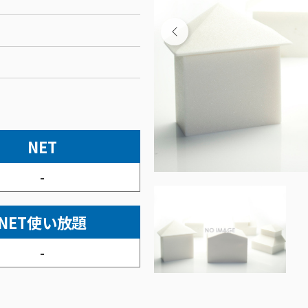
NET
-
NET使い放題
-