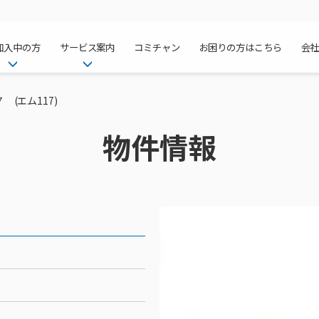
加入中の方
サービス案内
コミチャン
お困りの方はこちら
会
ケーブルテレ
ア
ご加入中のサービス確認・変更
ケーブルテレビ
 (エム117)
チャンネル紹
インターネッ
て
WEBメール
インターネット
物件情報
サポートサービストップ
料⾦プラン
料⾦プラン
固定電話トッ
方へ
サポートサービス
固定電話
リモートコール
NHK衛星受
Wi-Fiサービ
基本料⾦・通
ポテトスマー
いる集合住宅
新着情報
ポテトスマートフォン
回線速度測定
機器⼀覧
ポテトホーム
オプションサ
料⾦プラン
でんきトップ
メンテナンス・障害情報
でんき
接続・設定⽅法
オプションサ
auスマート
機種⼀覧
ポラリンでん
暮らしを快適
ン
ポテトからのプレゼント
暮らしを快適にするサービス
訪問サポート＆サポートパッ
インターネッ
auまとめトー
オプションサ
ポテトでんき
ポテトライフ
ビス
イベントカレンダー
ケーブルプラ
⽣活あんしん
講座のご案内
みるプラス