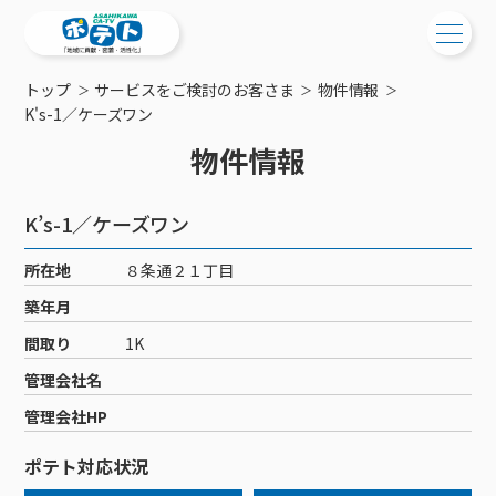
トップ
サービスをご検討のお客さま
物件情報
ご検討中の方
K's-1／ケーズワン
物件情報
ご検討中の方
ご加入中の方
サービス提供エリア
ご加入中の方
K’s-1／ケーズワン
サービス案内
工事・配線について
ご加入中のサービス確認・変更
所在地
８条通２１丁目
サービス案内
コミチャン
新居をご検討中の方へ
WEBメール
築年月
ケーブルテレビ
ポテトを導入している集合住宅
お困りの方はこちら
サポートサービス
間取り
1K
ケーブルテレビトップ
インターネット
物件情報
サポートサービストップ
管理会社名
新着情報
チャンネル紹介
インターネットトップ
会社案内
固定電話
特典・キャンペーン
リモートコール
管理会社HP
メンテナンス・障害情報
料⾦プラン
料⾦プラン
固定電話トップ
ポテトスマートフォン
おトクな割引サービス
メンテナンス
回線速度測定
ポテト対応状況
ポテトからのプレゼント
NHK衛星受信料団体⼀括⽀払
Wi-Fiサービス
基本料⾦・通話料⾦
ポテトスマートフォントップ
障害情報
でんき