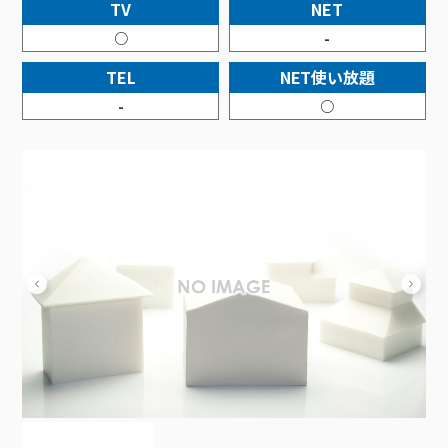
接続・設定⽅法
TV
NET
イベントカレンダー
機器⼀覧
ポテトホーム防犯カメラ
オプションサービス
料⾦プラン
でんきトップ
暮らしを快適にするサービス
○
-
訪問サポート＆サポートパックサービス料⾦表
講座のご案内
オプションサービス
auスマートバリュー
機種⼀覧
ポラリンでんき×ポテト
暮らしを快適にするサービストップ
TEL
NET使い放題
マイページ
インターネットギガシェアプラン
auまとめトーク
オプションサービス
ポテトでんき
ポテトライフメール
-
○
ケーブルプラスでんき
⽣活あんしんサービス
お申し込み
みるプラス