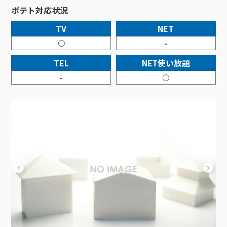
接続・設定⽅法
イベントカレンダー
機器⼀覧
ポテトホーム防犯カメラ
オプションサービス
料⾦プラン
でんきトップ
ポテト対応状況
暮らしを快適にするサービス
訪問サポート＆サポートパックサービス料⾦表
講座のご案内
オプションサービス
auスマートバリュー
機種⼀覧
ポラリンでんき×ポテト
暮らしを快適にするサービストップ
TV
NET
マイページ
○
-
インターネットギガシェアプラン
auまとめトーク
オプションサービス
ポテトでんき
ポテトライフメール
TEL
NET使い放題
ケーブルプラスでんき
⽣活あんしんサービス
-
○
お申し込み
みるプラス