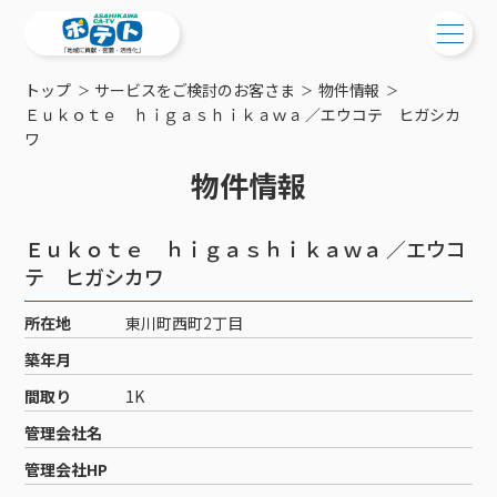
トップ
サービスをご検討のお客さま
物件情報
ご検討中の方
Ｅｕｋｏｔｅ ｈｉｇａｓｈｉｋａｗａ ／エウコテ ヒガシカ
ワ
ご検討中の方
ご加入中の方
物件情報
サービス提供エリア
ご加入中の方
サービス案内
工事・配線について
Ｅｕｋｏｔｅ ｈｉｇａｓｈｉｋａｗａ ／エウコ
ご加入中のサービス確認・変更
テ ヒガシカワ
サービス案内
コミチャン
新居をご検討中の方へ
WEBメール
ケーブルテレビ
所在地
東川町西町2丁目
ポテトを導入している集合住宅
お困りの方はこちら
サポートサービス
ケーブルテレビトップ
インターネット
築年月
物件情報
サポートサービストップ
新着情報
チャンネル紹介
インターネットトップ
間取り
会社案内
1K
固定電話
特典・キャンペーン
リモートコール
メンテナンス・障害情報
料⾦プラン
料⾦プラン
固定電話トップ
管理会社名
ポテトスマートフォン
おトクな割引サービス
メンテナンス
回線速度測定
ポテトからのプレゼント
管理会社HP
NHK衛星受信料団体⼀括⽀払
Wi-Fiサービス
基本料⾦・通話料⾦
ポテトスマートフォントップ
障害情報
でんき