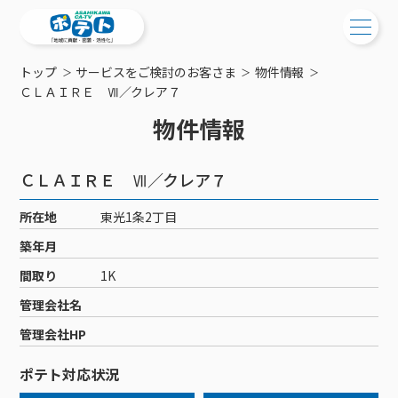
トップ
サービスをご検討のお客さま
物件情報
ご検討中の方
ＣＬＡＩＲＥ Ⅶ／クレア７
物件情報
ご検討中の方
ご加入中の方
サービス提供エリア
ご加入中の方
ＣＬＡＩＲＥ Ⅶ／クレア７
サービス案内
工事・配線について
ご加入中のサービス確認・変更
所在地
東光1条2丁目
サービス案内
コミチャン
新居をご検討中の方へ
WEBメール
築年月
ケーブルテレビ
ポテトを導入している集合住宅
お困りの方はこちら
サポートサービス
間取り
1K
ケーブルテレビトップ
インターネット
物件情報
サポートサービストップ
管理会社名
新着情報
チャンネル紹介
インターネットトップ
会社案内
固定電話
特典・キャンペーン
リモートコール
管理会社HP
メンテナンス・障害情報
料⾦プラン
料⾦プラン
固定電話トップ
ポテトスマートフォン
おトクな割引サービス
メンテナンス
回線速度測定
ポテト対応状況
ポテトからのプレゼント
NHK衛星受信料団体⼀括⽀払
Wi-Fiサービス
基本料⾦・通話料⾦
ポテトスマートフォントップ
障害情報
でんき