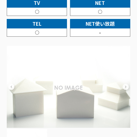
接続・設定⽅法
TV
NET
イベントカレンダー
機器⼀覧
ポテトホーム防犯カメラ
オプションサービス
料⾦プラン
でんきトップ
暮らしを快適にするサービス
○
○
訪問サポート＆サポートパックサービス料⾦表
講座のご案内
オプションサービス
auスマートバリュー
機種⼀覧
ポラリンでんき×ポテト
暮らしを快適にするサービストップ
TEL
NET使い放題
マイページ
インターネットギガシェアプラン
auまとめトーク
オプションサービス
ポテトでんき
ポテトライフメール
○
-
ケーブルプラスでんき
⽣活あんしんサービス
お申し込み
みるプラス