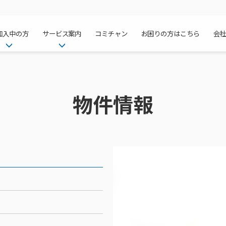
加入中の方
サービス案内
コミチャン
お困りの方はこちら
会
ケーブルテレ
ア
ご加入中のサービス確認・変更
ケーブルテレビ
チャンネル紹
インターネッ
て
WEBメール
インターネット
物件情報
サポートサービストップ
料⾦プラン
料⾦プラン
固定電話トッ
方へ
サポートサービス
固定電話
リモートコール
NHK衛星受
Wi-Fiサービ
基本料⾦・通
ポテトスマー
いる集合住宅
新着情報
ポテトスマートフォン
回線速度測定
機器⼀覧
ポテトホーム
オプションサ
料⾦プラン
でんきトップ
メンテナンス・障害情報
でんき
接続・設定⽅法
オプションサ
auスマート
機種⼀覧
ポラリンでん
暮らしを快適
ン
ポテトからのプレゼント
暮らしを快適にするサービス
訪問サポート＆サポートパッ
インターネッ
auまとめトー
オプションサ
ポテトでんき
ポテトライフ
ビス
イベントカレンダー
ケーブルプラ
⽣活あんしん
講座のご案内
みるプラス