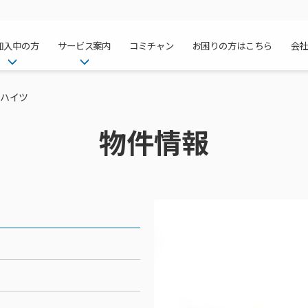
加入中の方
サービス案内
コミチャン
お困りの方はこちら
会
ケーブルテレ
ア
ご加入中のサービス確認・変更
ケーブルテレビ
条ハイツ
チャンネル紹
インターネッ
て
WEBメール
インターネット
物件情報
サポートサービストップ
料⾦プラン
料⾦プラン
固定電話トッ
方へ
サポートサービス
固定電話
リモートコール
NHK衛星受
Wi-Fiサービ
基本料⾦・通
ポテトスマー
いる集合住宅
新着情報
ポテトスマートフォン
回線速度測定
機器⼀覧
ポテトホーム
オプションサ
料⾦プラン
でんきトップ
メンテナンス・障害情報
でんき
接続・設定⽅法
オプションサ
auスマート
機種⼀覧
ポラリンでん
暮らしを快適
ン
ポテトからのプレゼント
暮らしを快適にするサービス
訪問サポート＆サポートパッ
インターネッ
auまとめトー
オプションサ
ポテトでんき
ポテトライフ
ビス
イベントカレンダー
ケーブルプラ
⽣活あんしん
講座のご案内
みるプラス