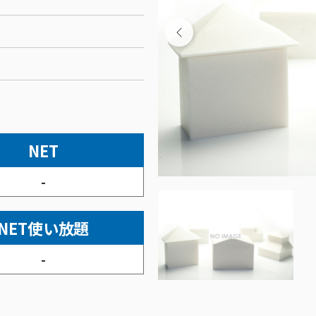
NET
-
NET使い放題
-