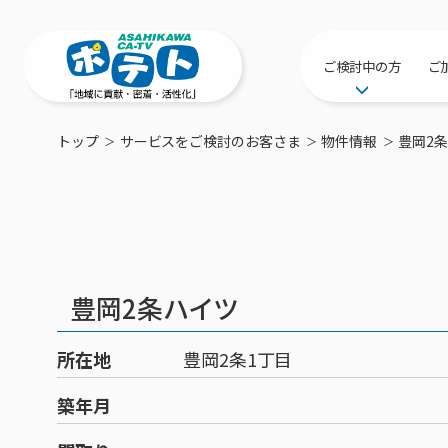
ご検討中の方
ご
サービス提供エリ
トップ
サービスをご検討のお客さま
物件情報
豊岡2
工事・配線につい
新居をご検討中の
ポテトを導入して
物件情報
特典・キャンペー
豊岡2条ハイツ
おトクな割引サー
所在地
豊岡2条1丁目
築年月