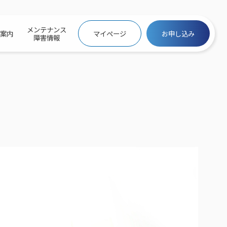
メンテナンス
社案内
マイページ
お申し込み
障害情報
ビトップ
介
トトップ
プ
信料団体⼀括⽀払
ス
話料⾦
トフォントップ
防犯カメラ
ービス
ービス
バリュー
き×ポテト
にするサービストップ
クサービス料⾦表
トギガシェアプラン
ク
ービス
メール
スでんき
サービス