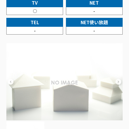
接続・設定⽅法
TV
NET
イベントカレンダー
機器⼀覧
ポテトホーム防犯カメラ
オプションサービス
料⾦プラン
でんきトップ
暮らしを快適にするサービス
○
-
訪問サポート＆サポートパックサービス料⾦表
講座のご案内
オプションサービス
auスマートバリュー
機種⼀覧
ポラリンでんき×ポテト
暮らしを快適にするサービストップ
TEL
NET使い放題
マイページ
インターネットギガシェアプラン
auまとめトーク
オプションサービス
ポテトでんき
ポテトライフメール
-
-
ケーブルプラスでんき
⽣活あんしんサービス
お申し込み
みるプラス