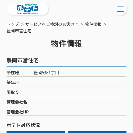
トップ
サービスをご検討のお客さま
物件情報
ご検討中の方
豊岡市営住宅
物件情報
ご検討中の方
ご加入中の方
サービス提供エリア
ご加入中の方
豊岡市営住宅
サービス案内
工事・配線について
ご加入中のサービス確認・変更
所在地
豊岡5条1丁目
サービス案内
コミチャン
新居をご検討中の方へ
WEBメール
築年月
ケーブルテレビ
ポテトを導入している集合住宅
お困りの方はこちら
サポートサービス
間取り
ケーブルテレビトップ
インターネット
物件情報
サポートサービストップ
管理会社名
新着情報
チャンネル紹介
インターネットトップ
会社案内
固定電話
特典・キャンペーン
リモートコール
管理会社HP
メンテナンス・障害情報
料⾦プラン
料⾦プラン
固定電話トップ
ポテトスマートフォン
おトクな割引サービス
メンテナンス
回線速度測定
ポテト対応状況
ポテトからのプレゼント
NHK衛星受信料団体⼀括⽀払
Wi-Fiサービス
基本料⾦・通話料⾦
ポテトスマートフォントップ
障害情報
でんき