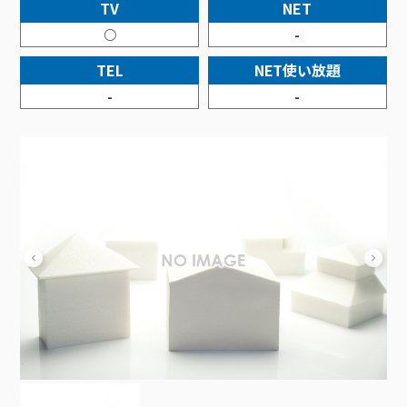
接続・設定⽅法
TV
NET
イベントカレンダー
機器⼀覧
ポテトホーム防犯カメラ
オプションサービス
料⾦プラン
でんきトップ
暮らしを快適にするサービス
○
-
訪問サポート＆サポートパックサービス料⾦表
講座のご案内
オプションサービス
auスマートバリュー
機種⼀覧
ポラリンでんき×ポテト
暮らしを快適にするサービストップ
TEL
NET使い放題
マイページ
インターネットギガシェアプラン
auまとめトーク
オプションサービス
ポテトでんき
ポテトライフメール
-
-
ケーブルプラスでんき
⽣活あんしんサービス
お申し込み
みるプラス