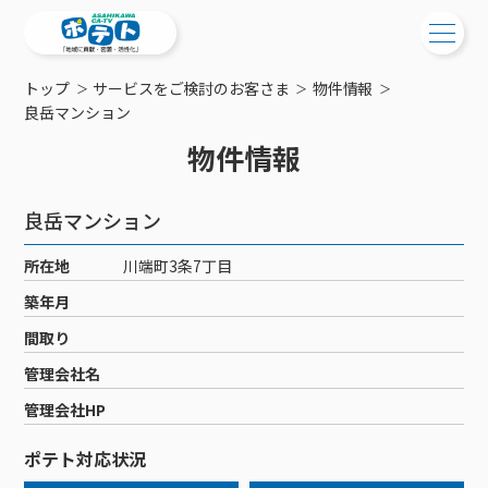
トップ
サービスをご検討のお客さま
物件情報
ご検討中の方
良岳マンション
物件情報
ご検討中の方
ご加入中の方
サービス提供エリア
ご加入中の方
良岳マンション
サービス案内
工事・配線について
ご加入中のサービス確認・変更
所在地
川端町3条7丁目
サービス案内
コミチャン
新居をご検討中の方へ
WEBメール
築年月
ケーブルテレビ
ポテトを導入している集合住宅
お困りの方はこちら
サポートサービス
間取り
ケーブルテレビトップ
インターネット
物件情報
サポートサービストップ
管理会社名
新着情報
チャンネル紹介
インターネットトップ
会社案内
固定電話
特典・キャンペーン
リモートコール
管理会社HP
メンテナンス・障害情報
料⾦プラン
料⾦プラン
固定電話トップ
ポテトスマートフォン
おトクな割引サービス
メンテナンス
回線速度測定
ポテト対応状況
ポテトからのプレゼント
NHK衛星受信料団体⼀括⽀払
Wi-Fiサービス
基本料⾦・通話料⾦
ポテトスマートフォントップ
障害情報
でんき