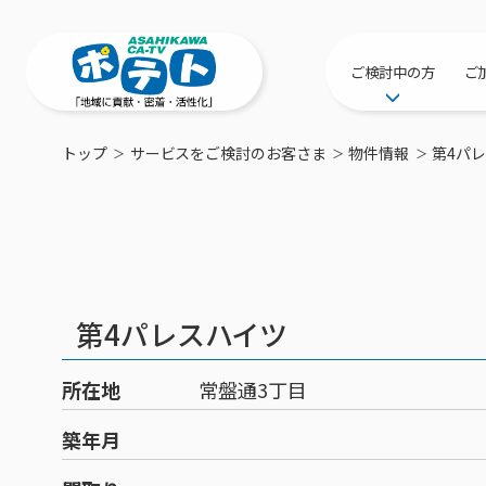
ご検討中の方
ご
サービス提供エリ
トップ
サービスをご検討のお客さま
物件情報
第4パ
工事・配線につい
新居をご検討中の
ポテトを導入して
物件情報
特典・キャンペー
第4パレスハイツ
おトクな割引サー
所在地
常盤通3丁目
築年月