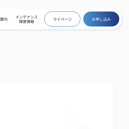
メンテナンス
社案内
マイページ
お申し込み
障害情報
ビトップ
介
トトップ
プ
信料団体⼀括⽀払
ス
話料⾦
トフォントップ
防犯カメラ
ービス
ービス
バリュー
き×ポテト
にするサービストップ
クサービス料⾦表
トギガシェアプラン
ク
ービス
メール
スでんき
サービス