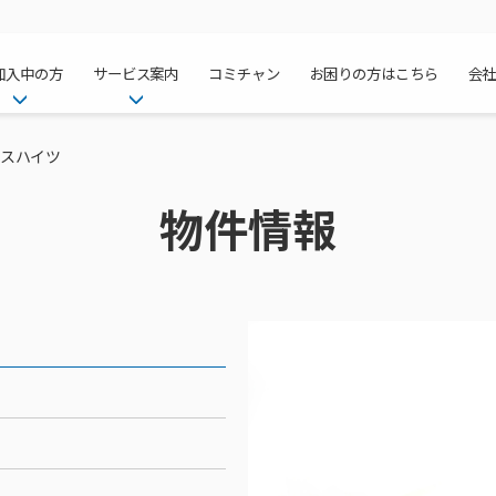
加入中の方
サービス案内
コミチャン
お困りの方はこちら
会
ケーブルテレ
ア
ご加入中のサービス確認・変更
ケーブルテレビ
レスハイツ
チャンネル紹
インターネッ
て
WEBメール
インターネット
物件情報
サポートサービストップ
料⾦プラン
料⾦プラン
固定電話トッ
方へ
サポートサービス
固定電話
リモートコール
NHK衛星受
Wi-Fiサービ
基本料⾦・通
ポテトスマー
いる集合住宅
新着情報
ポテトスマートフォン
回線速度測定
機器⼀覧
ポテトホーム
オプションサ
料⾦プラン
でんきトップ
メンテナンス・障害情報
でんき
接続・設定⽅法
オプションサ
auスマート
機種⼀覧
ポラリンでん
暮らしを快適
ン
ポテトからのプレゼント
暮らしを快適にするサービス
訪問サポート＆サポートパッ
インターネッ
auまとめトー
オプションサ
ポテトでんき
ポテトライフ
ビス
イベントカレンダー
ケーブルプラ
⽣活あんしん
講座のご案内
みるプラス