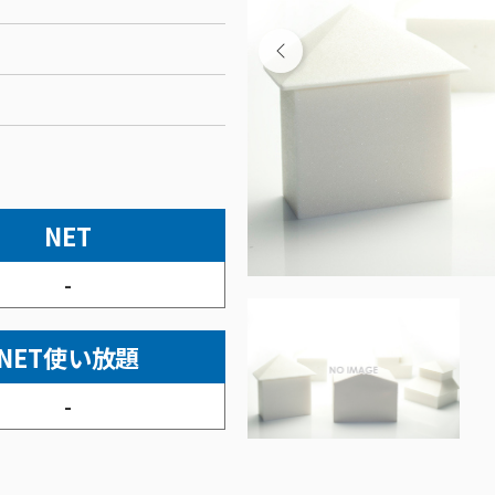
NET
-
NET使い放題
-