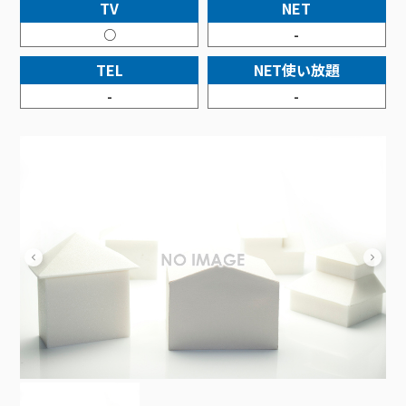
接続・設定⽅法
TV
NET
イベントカレンダー
機器⼀覧
ポテトホーム防犯カメラ
オプションサービス
料⾦プラン
でんきトップ
暮らしを快適にするサービス
○
-
訪問サポート＆サポートパックサービス料⾦表
講座のご案内
オプションサービス
auスマートバリュー
機種⼀覧
ポラリンでんき×ポテト
暮らしを快適にするサービストップ
TEL
NET使い放題
マイページ
インターネットギガシェアプラン
auまとめトーク
オプションサービス
ポテトでんき
ポテトライフメール
-
-
ケーブルプラスでんき
⽣活あんしんサービス
お申し込み
みるプラス