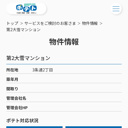
トップ
サービスをご検討のお客さま
物件情報
ご検討中の方
第2大雪マンション
物件情報
ご検討中の方
ご加入中の方
サービス提供エリア
ご加入中の方
第2大雪マンション
サービス案内
工事・配線について
ご加入中のサービス確認・変更
所在地
3条通2丁目
サービス案内
コミチャン
新居をご検討中の方へ
WEBメール
築年月
ケーブルテレビ
ポテトを導入している集合住宅
お困りの方はこちら
サポートサービス
間取り
ケーブルテレビトップ
インターネット
物件情報
サポートサービストップ
管理会社名
新着情報
チャンネル紹介
インターネットトップ
会社案内
固定電話
特典・キャンペーン
リモートコール
管理会社HP
メンテナンス・障害情報
料⾦プラン
料⾦プラン
固定電話トップ
ポテトスマートフォン
おトクな割引サービス
メンテナンス
回線速度測定
ポテト対応状況
ポテトからのプレゼント
NHK衛星受信料団体⼀括⽀払
Wi-Fiサービス
基本料⾦・通話料⾦
ポテトスマートフォントップ
障害情報
でんき