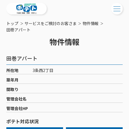
トップ
サービスをご検討のお客さま
物件情報
ご検討中の方
田巻アパート
物件情報
ご検討中の方
ご加入中の方
サービス提供エリア
ご加入中の方
田巻アパート
サービス案内
工事・配線について
ご加入中のサービス確認・変更
所在地
3条西2丁目
サービス案内
コミチャン
新居をご検討中の方へ
WEBメール
築年月
ケーブルテレビ
ポテトを導入している集合住宅
お困りの方はこちら
サポートサービス
間取り
ケーブルテレビトップ
インターネット
物件情報
サポートサービストップ
管理会社名
新着情報
チャンネル紹介
インターネットトップ
会社案内
固定電話
特典・キャンペーン
リモートコール
管理会社HP
メンテナンス・障害情報
料⾦プラン
料⾦プラン
固定電話トップ
ポテトスマートフォン
おトクな割引サービス
メンテナンス
回線速度測定
ポテト対応状況
ポテトからのプレゼント
NHK衛星受信料団体⼀括⽀払
Wi-Fiサービス
基本料⾦・通話料⾦
ポテトスマートフォントップ
障害情報
でんき