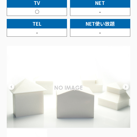
接続・設定⽅法
TV
NET
イベントカレンダー
機器⼀覧
ポテトホーム防犯カメラ
オプションサービス
料⾦プラン
でんきトップ
暮らしを快適にするサービス
○
-
訪問サポート＆サポートパックサービス料⾦表
講座のご案内
オプションサービス
auスマートバリュー
機種⼀覧
ポラリンでんき×ポテト
暮らしを快適にするサービストップ
TEL
NET使い放題
マイページ
インターネットギガシェアプラン
auまとめトーク
オプションサービス
ポテトでんき
ポテトライフメール
-
-
ケーブルプラスでんき
⽣活あんしんサービス
お申し込み
みるプラス