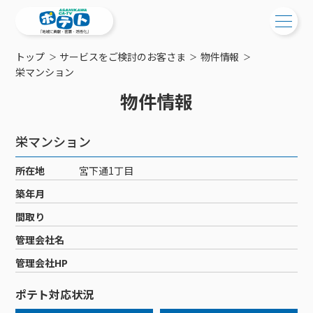
トップ
サービスをご検討のお客さま
物件情報
ご検討中の方
栄マンション
物件情報
ご検討中の方
ご加入中の方
サービス提供エリア
ご加入中の方
栄マンション
サービス案内
工事・配線について
ご加入中のサービス確認・変更
所在地
宮下通1丁目
サービス案内
コミチャン
新居をご検討中の方へ
WEBメール
築年月
ケーブルテレビ
ポテトを導入している集合住宅
お困りの方はこちら
サポートサービス
間取り
ケーブルテレビトップ
インターネット
物件情報
サポートサービストップ
管理会社名
新着情報
チャンネル紹介
インターネットトップ
会社案内
固定電話
特典・キャンペーン
リモートコール
管理会社HP
メンテナンス・障害情報
料⾦プラン
料⾦プラン
固定電話トップ
ポテトスマートフォン
おトクな割引サービス
メンテナンス
回線速度測定
ポテト対応状況
ポテトからのプレゼント
NHK衛星受信料団体⼀括⽀払
Wi-Fiサービス
基本料⾦・通話料⾦
ポテトスマートフォントップ
障害情報
でんき