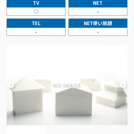
接続・設定⽅法
TV
NET
イベントカレンダー
機器⼀覧
ポテトホーム防犯カメラ
オプションサービス
料⾦プラン
でんきトップ
暮らしを快適にするサービス
○
-
訪問サポート＆サポートパックサービス料⾦表
講座のご案内
オプションサービス
auスマートバリュー
機種⼀覧
ポラリンでんき×ポテト
暮らしを快適にするサービストップ
TEL
NET使い放題
マイページ
インターネットギガシェアプラン
auまとめトーク
オプションサービス
ポテトでんき
ポテトライフメール
-
-
ケーブルプラスでんき
⽣活あんしんサービス
お申し込み
みるプラス