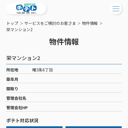
トップ
サービスをご検討のお客さま
物件情報
ご検討中の方
栄マンション2
物件情報
ご検討中の方
ご加入中の方
サービス提供エリア
ご加入中の方
栄マンション2
サービス案内
工事・配線について
ご加入中のサービス確認・変更
所在地
曙3条6丁目
サービス案内
コミチャン
新居をご検討中の方へ
WEBメール
築年月
ケーブルテレビ
ポテトを導入している集合住宅
お困りの方はこちら
サポートサービス
間取り
ケーブルテレビトップ
インターネット
物件情報
サポートサービストップ
管理会社名
新着情報
チャンネル紹介
インターネットトップ
会社案内
固定電話
特典・キャンペーン
リモートコール
管理会社HP
メンテナンス・障害情報
料⾦プラン
料⾦プラン
固定電話トップ
ポテトスマートフォン
おトクな割引サービス
メンテナンス
回線速度測定
ポテト対応状況
ポテトからのプレゼント
NHK衛星受信料団体⼀括⽀払
Wi-Fiサービス
基本料⾦・通話料⾦
ポテトスマートフォントップ
障害情報
でんき