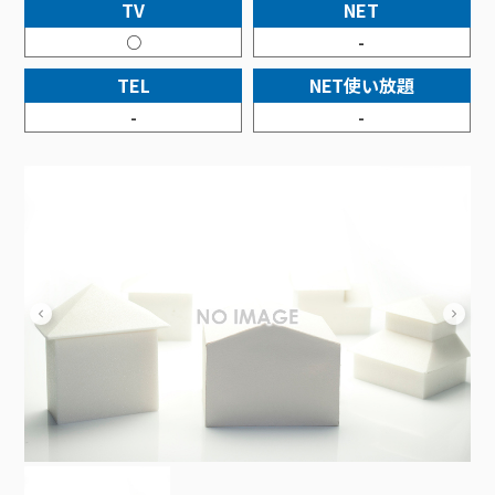
接続・設定⽅法
TV
NET
イベントカレンダー
機器⼀覧
ポテトホーム防犯カメラ
オプションサービス
料⾦プラン
でんきトップ
暮らしを快適にするサービス
○
-
訪問サポート＆サポートパックサービス料⾦表
講座のご案内
オプションサービス
auスマートバリュー
機種⼀覧
ポラリンでんき×ポテト
暮らしを快適にするサービストップ
TEL
NET使い放題
マイページ
インターネットギガシェアプラン
auまとめトーク
オプションサービス
ポテトでんき
ポテトライフメール
-
-
ケーブルプラスでんき
⽣活あんしんサービス
お申し込み
みるプラス