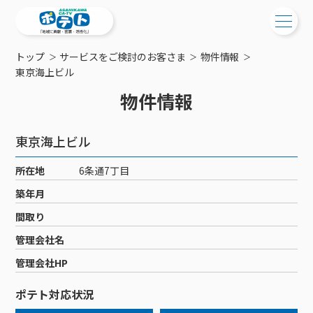
トップ
サービスをご検討のお客さま
物件情報
ご検討中の方
東京海上ビル
物件情報
ご検討中の方
ご加入中の方
サービス提供エリア
ご加入中の方
東京海上ビル
サービス案内
工事・配線について
ご加入中のサービス確認・変更
所在地
6条通7丁目
サービス案内
コミチャン
新居をご検討中の方へ
WEBメール
築年月
ケーブルテレビ
ポテトを導入している集合住宅
お困りの方はこちら
サポートサービス
間取り
ケーブルテレビトップ
インターネット
物件情報
サポートサービストップ
管理会社名
新着情報
チャンネル紹介
インターネットトップ
会社案内
固定電話
特典・キャンペーン
リモートコール
管理会社HP
メンテナンス・障害情報
料⾦プラン
料⾦プラン
固定電話トップ
ポテトスマートフォン
おトクな割引サービス
メンテナンス
回線速度測定
ポテト対応状況
ポテトからのプレゼント
NHK衛星受信料団体⼀括⽀払
Wi-Fiサービス
基本料⾦・通話料⾦
ポテトスマートフォントップ
障害情報
でんき