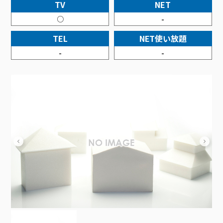
接続・設定⽅法
TV
NET
イベントカレンダー
機器⼀覧
ポテトホーム防犯カメラ
オプションサービス
料⾦プラン
でんきトップ
暮らしを快適にするサービス
○
-
訪問サポート＆サポートパックサービス料⾦表
講座のご案内
オプションサービス
auスマートバリュー
機種⼀覧
ポラリンでんき×ポテト
暮らしを快適にするサービストップ
TEL
NET使い放題
マイページ
インターネットギガシェアプラン
auまとめトーク
オプションサービス
ポテトでんき
ポテトライフメール
-
-
ケーブルプラスでんき
⽣活あんしんサービス
お申し込み
みるプラス