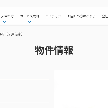
加入中の方
サービス案内
コミチャン
お困りの方はこちら
会
ケーブルテレ
ア
ご加入中のサービス確認・変更
ケーブルテレビ
7MS（２戸借家）
チャンネル紹
インターネッ
て
WEBメール
インターネット
物件情報
サポートサービストップ
料⾦プラン
料⾦プラン
固定電話トッ
方へ
サポートサービス
固定電話
リモートコール
NHK衛星受
Wi-Fiサービ
基本料⾦・通
ポテトスマー
いる集合住宅
新着情報
ポテトスマートフォン
回線速度測定
機器⼀覧
ポテトホーム
オプションサ
料⾦プラン
でんきトップ
メンテナンス・障害情報
でんき
接続・設定⽅法
オプションサ
auスマート
機種⼀覧
ポラリンでん
暮らしを快適
ン
ポテトからのプレゼント
暮らしを快適にするサービス
訪問サポート＆サポートパッ
インターネッ
auまとめトー
オプションサ
ポテトでんき
ポテトライフ
ビス
イベントカレンダー
ケーブルプラ
⽣活あんしん
講座のご案内
みるプラス