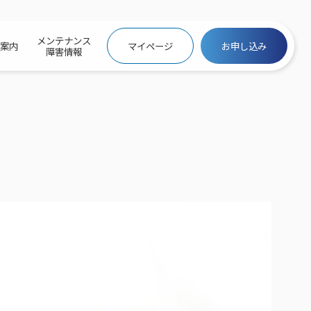
メンテナンス
社案内
マイページ
お申し込み
障害情報
ビトップ
介
トトップ
プ
信料団体⼀括⽀払
ス
話料⾦
トフォントップ
防犯カメラ
ービス
ービス
バリュー
き×ポテト
にするサービストップ
クサービス料⾦表
トギガシェアプラン
ク
ービス
メール
スでんき
サービス