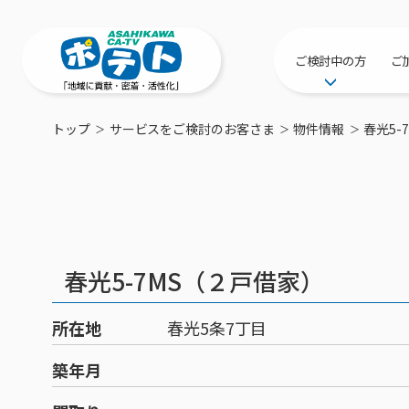
ご検討中の方
ご
サービス提供エリ
トップ
サービスをご検討のお客さま
物件情報
春光5-
工事・配線につい
新居をご検討中の
ポテトを導入して
物件情報
特典・キャンペー
春光5-7MS（２戸借家）
おトクな割引サー
所在地
春光5条7丁目
築年月