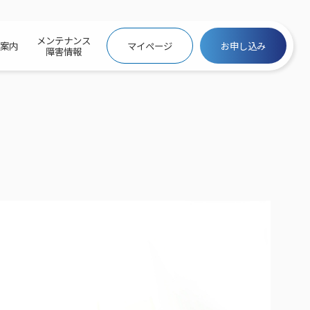
メンテナンス
社案内
マイページ
お申し込み
障害情報
ビトップ
介
トトップ
プ
信料団体⼀括⽀払
ス
話料⾦
トフォントップ
防犯カメラ
ービス
ービス
バリュー
き×ポテト
にするサービストップ
クサービス料⾦表
トギガシェアプラン
ク
ービス
メール
スでんき
サービス