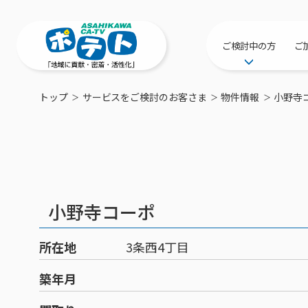
ご検討中の方
ご
サービス提供エリ
トップ
サービスをご検討のお客さま
物件情報
小野寺
工事・配線につい
新居をご検討中の
ポテトを導入して
物件情報
特典・キャンペー
小野寺コーポ
おトクな割引サー
所在地
3条西4丁目
築年月