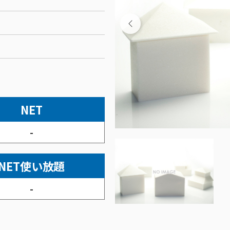
NET
-
NET使い放題
-