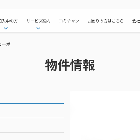
加入中の方
サービス案内
コミチャン
お困りの方はこちら
会
ケーブルテレ
ア
ご加入中のサービス確認・変更
ケーブルテレビ
コーポ
チャンネル紹
インターネッ
て
WEBメール
インターネット
物件情報
サポートサービストップ
料⾦プラン
料⾦プラン
固定電話トッ
方へ
サポートサービス
固定電話
リモートコール
NHK衛星受
Wi-Fiサービ
基本料⾦・通
ポテトスマー
いる集合住宅
新着情報
ポテトスマートフォン
回線速度測定
機器⼀覧
ポテトホーム
オプションサ
料⾦プラン
でんきトップ
メンテナンス・障害情報
でんき
接続・設定⽅法
オプションサ
auスマート
機種⼀覧
ポラリンでん
暮らしを快適
ン
ポテトからのプレゼント
暮らしを快適にするサービス
訪問サポート＆サポートパッ
インターネッ
auまとめトー
オプションサ
ポテトでんき
ポテトライフ
ビス
イベントカレンダー
ケーブルプラ
⽣活あんしん
講座のご案内
みるプラス