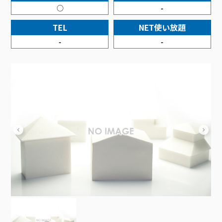
接続・設定⽅法
イベントカレンダー
○
-
機器⼀覧
ポテトホーム防犯カメラ
オプションサービス
料⾦プラン
でんきトップ
暮らしを快適にするサービス
訪問サポート＆サポートパックサービス料⾦表
講座のご案内
TEL
NET使い放題
オプションサービス
auスマートバリュー
機種⼀覧
ポラリンでんき×ポテト
暮らしを快適にするサービストップ
マイページ
-
-
インターネットギガシェアプラン
auまとめトーク
オプションサービス
ポテトでんき
ポテトライフメール
ケーブルプラスでんき
⽣活あんしんサービス
お申し込み
みるプラス