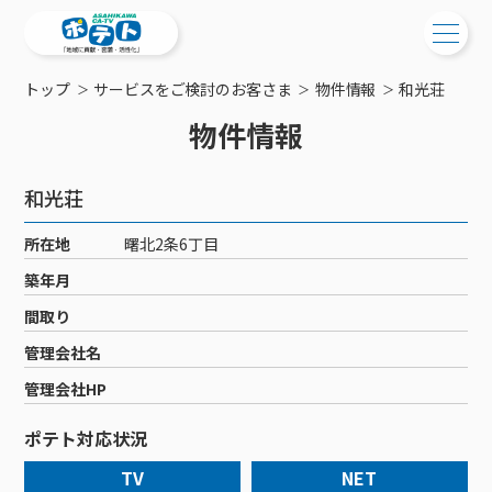
トップ
サービスをご検討のお客さま
物件情報
和光荘
ご検討中の方
物件情報
ご検討中の方
ご加入中の方
和光荘
サービス提供エリア
ご加入中の方
サービス案内
工事・配線について
所在地
曙北2条6丁目
ご加入中のサービス確認・変更
サービス案内
コミチャン
築年月
新居をご検討中の方へ
WEBメール
ケーブルテレビ
間取り
ポテトを導入している集合住宅
お困りの方はこちら
サポートサービス
ケーブルテレビトップ
管理会社名
インターネット
物件情報
サポートサービストップ
新着情報
チャンネル紹介
インターネットトップ
管理会社HP
会社案内
固定電話
特典・キャンペーン
リモートコール
メンテナンス・障害情報
料⾦プラン
料⾦プラン
固定電話トップ
ポテト対応状況
ポテトスマートフォン
おトクな割引サービス
メンテナンス
回線速度測定
ポテトからのプレゼント
NHK衛星受信料団体⼀括⽀払
Wi-Fiサービス
基本料⾦・通話料⾦
ポテトスマートフォントップ
障害情報
TV
NET
でんき