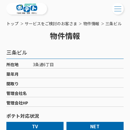
トップ
サービスをご検討のお客さま
物件情報
三条ビル
ご検討中の方
物件情報
ご検討中の方
ご加入中の方
三条ビル
サービス提供エリア
ご加入中の方
サービス案内
工事・配線について
所在地
3条通6丁目
ご加入中のサービス確認・変更
サービス案内
コミチャン
築年月
新居をご検討中の方へ
WEBメール
ケーブルテレビ
間取り
ポテトを導入している集合住宅
お困りの方はこちら
サポートサービス
ケーブルテレビトップ
管理会社名
インターネット
物件情報
サポートサービストップ
新着情報
チャンネル紹介
インターネットトップ
管理会社HP
会社案内
固定電話
特典・キャンペーン
リモートコール
メンテナンス・障害情報
料⾦プラン
料⾦プラン
固定電話トップ
ポテト対応状況
ポテトスマートフォン
おトクな割引サービス
メンテナンス
回線速度測定
ポテトからのプレゼント
NHK衛星受信料団体⼀括⽀払
Wi-Fiサービス
基本料⾦・通話料⾦
ポテトスマートフォントップ
障害情報
TV
NET
でんき