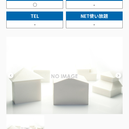
接続・設定⽅法
イベントカレンダー
○
-
機器⼀覧
ポテトホーム防犯カメラ
オプションサービス
料⾦プラン
でんきトップ
暮らしを快適にするサービス
訪問サポート＆サポートパックサービス料⾦表
講座のご案内
TEL
NET使い放題
オプションサービス
auスマートバリュー
機種⼀覧
ポラリンでんき×ポテト
暮らしを快適にするサービストップ
マイページ
-
-
インターネットギガシェアプラン
auまとめトーク
オプションサービス
ポテトでんき
ポテトライフメール
ケーブルプラスでんき
⽣活あんしんサービス
お申し込み
みるプラス