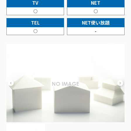
接続・設定⽅法
TV
NET
イベントカレンダー
機器⼀覧
ポテトホーム防犯カメラ
オプションサービス
料⾦プラン
でんきトップ
暮らしを快適にするサービス
○
○
訪問サポート＆サポートパックサービス料⾦表
講座のご案内
オプションサービス
auスマートバリュー
機種⼀覧
ポラリンでんき×ポテト
暮らしを快適にするサービストップ
TEL
NET使い放題
マイページ
インターネットギガシェアプラン
auまとめトーク
オプションサービス
ポテトでんき
ポテトライフメール
○
-
ケーブルプラスでんき
⽣活あんしんサービス
お申し込み
みるプラス