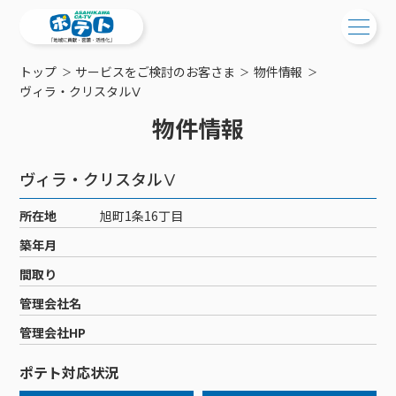
トップ
サービスをご検討のお客さま
物件情報
ご検討中の方
ヴィラ・クリスタルⅤ
物件情報
ご検討中の方
ご加入中の方
サービス提供エリア
ご加入中の方
ヴィラ・クリスタルⅤ
サービス案内
工事・配線について
ご加入中のサービス確認・変更
所在地
旭町1条16丁目
サービス案内
コミチャン
新居をご検討中の方へ
WEBメール
築年月
ケーブルテレビ
ポテトを導入している集合住宅
お困りの方はこちら
サポートサービス
間取り
ケーブルテレビトップ
インターネット
物件情報
サポートサービストップ
管理会社名
新着情報
チャンネル紹介
インターネットトップ
会社案内
固定電話
特典・キャンペーン
リモートコール
管理会社HP
メンテナンス・障害情報
料⾦プラン
料⾦プラン
固定電話トップ
ポテトスマートフォン
おトクな割引サービス
メンテナンス
回線速度測定
ポテト対応状況
ポテトからのプレゼント
NHK衛星受信料団体⼀括⽀払
Wi-Fiサービス
基本料⾦・通話料⾦
ポテトスマートフォントップ
障害情報
でんき