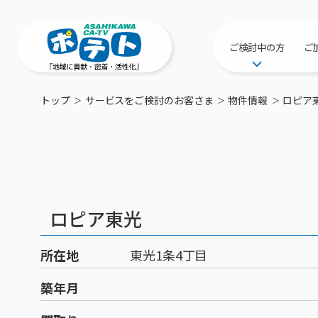
ご検討中の方
ご
サービス提供エリ
トップ
サービスをご検討のお客さま
物件情報
ロピア
工事・配線につい
新居をご検討中の
ポテトを導入して
物件情報
特典・キャンペー
ロピア東光
おトクな割引サー
所在地
東光1条4丁目
築年月