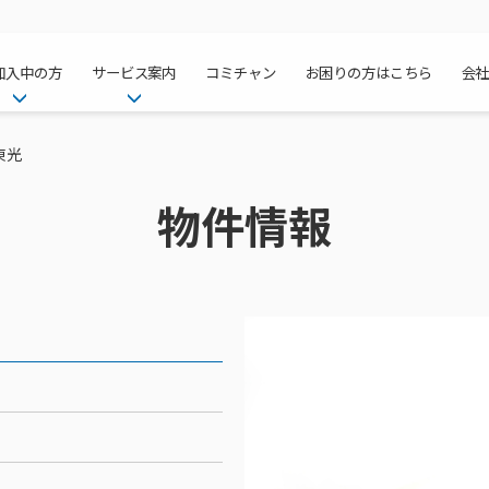
加入中の方
サービス案内
コミチャン
お困りの方はこちら
会
ケーブルテレ
ア
ご加入中のサービス確認・変更
ケーブルテレビ
東光
チャンネル紹
インターネッ
て
WEBメール
インターネット
物件情報
サポートサービストップ
料⾦プラン
料⾦プラン
固定電話トッ
方へ
サポートサービス
固定電話
リモートコール
NHK衛星受
Wi-Fiサービ
基本料⾦・通
ポテトスマー
いる集合住宅
新着情報
ポテトスマートフォン
回線速度測定
機器⼀覧
ポテトホーム
オプションサ
料⾦プラン
でんきトップ
メンテナンス・障害情報
でんき
接続・設定⽅法
オプションサ
auスマート
機種⼀覧
ポラリンでん
暮らしを快適
ン
ポテトからのプレゼント
暮らしを快適にするサービス
訪問サポート＆サポートパッ
インターネッ
auまとめトー
オプションサ
ポテトでんき
ポテトライフ
ビス
イベントカレンダー
ケーブルプラ
⽣活あんしん
講座のご案内
みるプラス