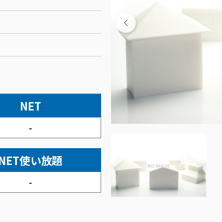
NET
-
NET使い放題
-