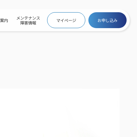
メンテナンス
社案内
マイページ
お申し込み
障害情報
ビトップ
介
トトップ
プ
信料団体⼀括⽀払
ス
話料⾦
トフォントップ
防犯カメラ
ービス
ービス
バリュー
き×ポテト
にするサービストップ
クサービス料⾦表
トギガシェアプラン
ク
ービス
メール
スでんき
サービス