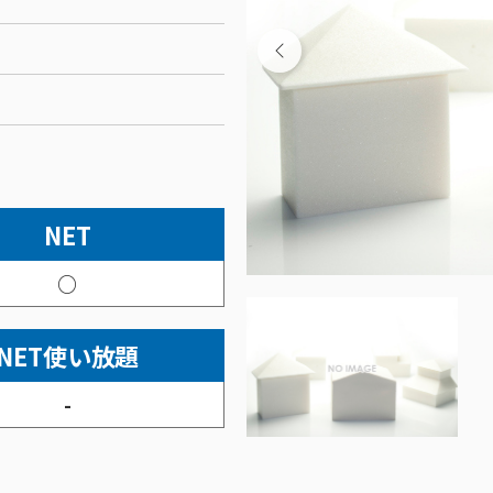
NET
○
NET使い放題
-