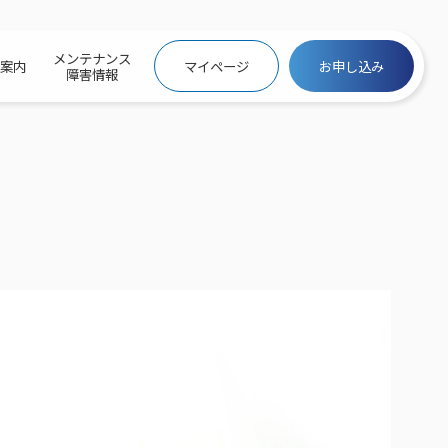
メンテナンス
社案内
マイページ
お申し込み
障害情報
ビトップ
介
トトップ
プ
信料団体⼀括⽀払
ス
話料⾦
トフォントップ
防犯カメラ
ービス
ービス
バリュー
き×ポテト
にするサービストップ
クサービス料⾦表
トギガシェアプラン
ク
ービス
メール
スでんき
サービス