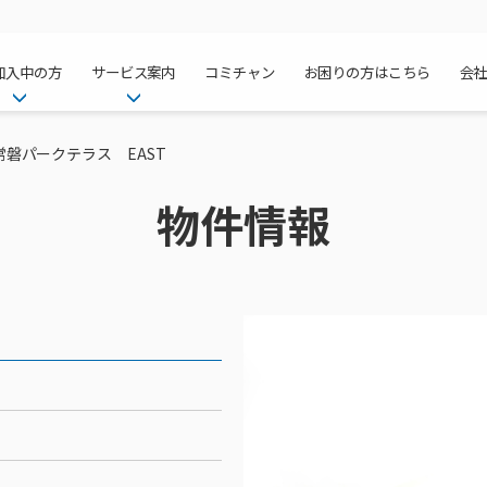
加入中の方
サービス案内
コミチャン
お困りの方はこちら
会
ケーブルテレ
ア
ご加入中のサービス確認・変更
ケーブルテレビ
常磐パークテラス EAST
チャンネル紹
インターネッ
て
WEBメール
インターネット
物件情報
サポートサービストップ
料⾦プラン
料⾦プラン
固定電話トッ
方へ
サポートサービス
固定電話
リモートコール
NHK衛星受
Wi-Fiサービ
基本料⾦・通
ポテトスマー
いる集合住宅
新着情報
ポテトスマートフォン
回線速度測定
機器⼀覧
ポテトホーム
オプションサ
料⾦プラン
でんきトップ
メンテナンス・障害情報
でんき
接続・設定⽅法
オプションサ
auスマート
機種⼀覧
ポラリンでん
暮らしを快適
ン
ポテトからのプレゼント
暮らしを快適にするサービス
訪問サポート＆サポートパッ
インターネッ
auまとめトー
オプションサ
ポテトでんき
ポテトライフ
ビス
イベントカレンダー
ケーブルプラ
⽣活あんしん
講座のご案内
みるプラス