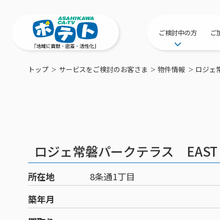
ご検討中の方
ご
サービス提供エリ
トップ
サービスをご検討のお客さま
物件情報
ロジェ
工事・配線につい
新居をご検討中の
ポテトを導入して
物件情報
特典・キャンペー
ロジェ常磐パークテラス EAST
おトクな割引サー
所在地
8条通1丁目
築年月