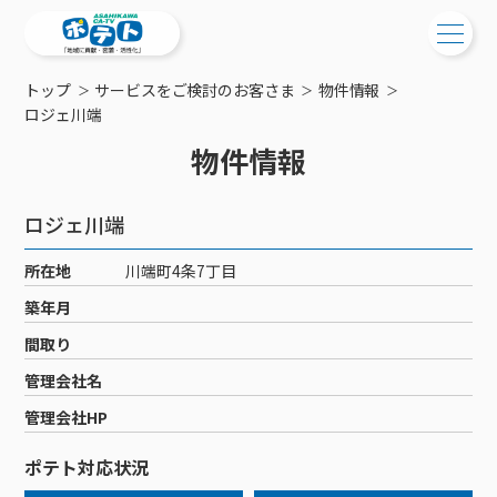
トップ
サービスをご検討のお客さま
物件情報
ご検討中の方
ロジェ川端
物件情報
ご検討中の方
ご加入中の方
サービス提供エリア
ご加入中の方
ロジェ川端
サービス案内
工事・配線について
ご加入中のサービス確認・変更
所在地
川端町4条7丁目
サービス案内
コミチャン
新居をご検討中の方へ
WEBメール
築年月
ケーブルテレビ
ポテトを導入している集合住宅
お困りの方はこちら
サポートサービス
間取り
ケーブルテレビトップ
インターネット
物件情報
サポートサービストップ
管理会社名
新着情報
チャンネル紹介
インターネットトップ
会社案内
固定電話
特典・キャンペーン
リモートコール
管理会社HP
メンテナンス・障害情報
料⾦プラン
料⾦プラン
固定電話トップ
ポテトスマートフォン
おトクな割引サービス
メンテナンス
回線速度測定
ポテト対応状況
ポテトからのプレゼント
NHK衛星受信料団体⼀括⽀払
Wi-Fiサービス
基本料⾦・通話料⾦
ポテトスマートフォントップ
障害情報
でんき