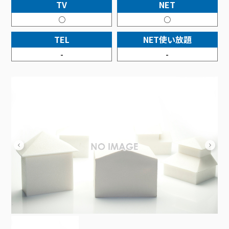
接続・設定⽅法
TV
NET
イベントカレンダー
機器⼀覧
ポテトホーム防犯カメラ
オプションサービス
料⾦プラン
でんきトップ
暮らしを快適にするサービス
○
○
訪問サポート＆サポートパックサービス料⾦表
講座のご案内
オプションサービス
auスマートバリュー
機種⼀覧
ポラリンでんき×ポテト
暮らしを快適にするサービストップ
TEL
NET使い放題
マイページ
インターネットギガシェアプラン
auまとめトーク
オプションサービス
ポテトでんき
ポテトライフメール
-
-
ケーブルプラスでんき
⽣活あんしんサービス
お申し込み
みるプラス