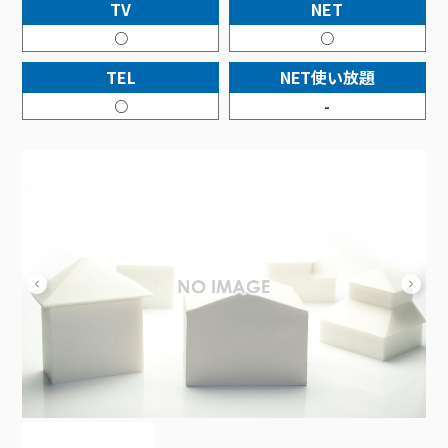
接続・設定⽅法
TV
NET
イベントカレンダー
機器⼀覧
ポテトホーム防犯カメラ
オプションサービス
料⾦プラン
でんきトップ
暮らしを快適にするサービス
○
○
訪問サポート＆サポートパックサービス料⾦表
講座のご案内
オプションサービス
auスマートバリュー
機種⼀覧
ポラリンでんき×ポテト
暮らしを快適にするサービストップ
TEL
NET使い放題
マイページ
インターネットギガシェアプラン
auまとめトーク
オプションサービス
ポテトでんき
ポテトライフメール
○
-
ケーブルプラスでんき
⽣活あんしんサービス
お申し込み
みるプラス