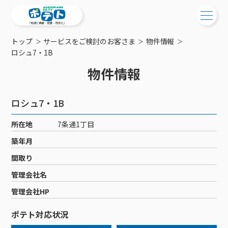
トップ
サービスをご検討のお客さま
物件情報
ご検討中の方
ロシュ7・1B
物件情報
ご検討中の方
ご加入中の方
サービス提供エリア
ご加入中の方
ロシュ7・1B
サービス案内
工事・配線について
ご加入中のサービス確認・変更
所在地
7条通1丁目
サービス案内
コミチャン
新居をご検討中の方へ
WEBメール
築年月
ケーブルテレビ
ポテトを導入している集合住宅
お困りの方はこちら
サポートサービス
間取り
ケーブルテレビトップ
インターネット
物件情報
サポートサービストップ
管理会社名
新着情報
チャンネル紹介
インターネットトップ
会社案内
固定電話
特典・キャンペーン
リモートコール
管理会社HP
メンテナンス・障害情報
料⾦プラン
料⾦プラン
固定電話トップ
ポテトスマートフォン
おトクな割引サービス
メンテナンス
回線速度測定
ポテト対応状況
ポテトからのプレゼント
NHK衛星受信料団体⼀括⽀払
Wi-Fiサービス
基本料⾦・通話料⾦
ポテトスマートフォントップ
障害情報
でんき