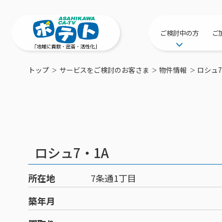
ご検討中の方
ご
サービス提供エリ
トップ
サービスをご検討のお客さま
物件情報
ロシュ7
工事・配線につい
新居をご検討中の
ポテトを導入して
物件情報
特典・キャンペー
ロシュ7・1A
おトクな割引サー
所在地
7条通1丁目
築年月