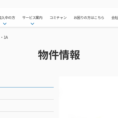
加入中の方
サービス案内
コミチャン
お困りの方はこちら
会
ケーブルテレ
ア
ご加入中のサービス確認・変更
ケーブルテレビ
・1A
チャンネル紹
インターネッ
て
WEBメール
インターネット
物件情報
サポートサービストップ
料⾦プラン
料⾦プラン
固定電話トッ
方へ
サポートサービス
固定電話
リモートコール
NHK衛星受
Wi-Fiサービ
基本料⾦・通
ポテトスマー
いる集合住宅
新着情報
ポテトスマートフォン
回線速度測定
機器⼀覧
ポテトホーム
オプションサ
料⾦プラン
でんきトップ
メンテナンス・障害情報
でんき
接続・設定⽅法
オプションサ
auスマート
機種⼀覧
ポラリンでん
暮らしを快適
ン
ポテトからのプレゼント
暮らしを快適にするサービス
訪問サポート＆サポートパッ
インターネッ
auまとめトー
オプションサ
ポテトでんき
ポテトライフ
ビス
イベントカレンダー
ケーブルプラ
⽣活あんしん
講座のご案内
みるプラス