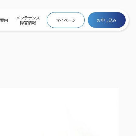
メンテナンス
社案内
マイページ
お申し込み
障害情報
ビトップ
介
トトップ
プ
信料団体⼀括⽀払
ス
話料⾦
トフォントップ
防犯カメラ
ービス
ービス
バリュー
き×ポテト
にするサービストップ
クサービス料⾦表
トギガシェアプラン
ク
ービス
メール
スでんき
サービス