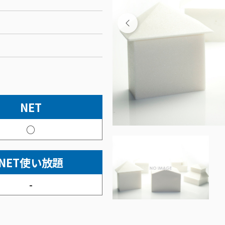
NET
○
NET使い放題
-