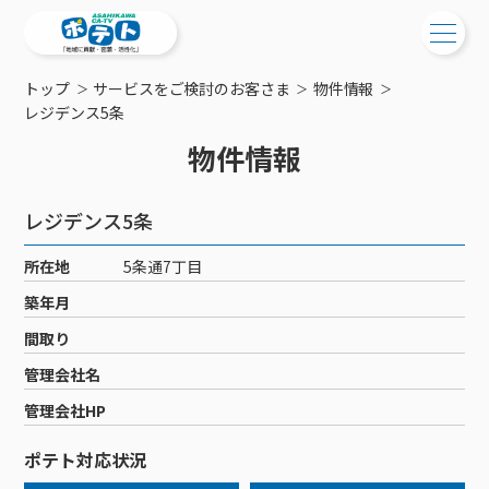
トップ
サービスをご検討のお客さま
物件情報
ご検討中の方
レジデンス5条
物件情報
ご検討中の方
ご加入中の方
サービス提供エリア
ご加入中の方
レジデンス5条
サービス案内
工事・配線について
ご加入中のサービス確認・変更
所在地
5条通7丁目
サービス案内
コミチャン
新居をご検討中の方へ
WEBメール
築年月
ケーブルテレビ
ポテトを導入している集合住宅
お困りの方はこちら
サポートサービス
間取り
ケーブルテレビトップ
インターネット
物件情報
サポートサービストップ
管理会社名
新着情報
チャンネル紹介
インターネットトップ
会社案内
固定電話
特典・キャンペーン
リモートコール
管理会社HP
メンテナンス・障害情報
料⾦プラン
料⾦プラン
固定電話トップ
ポテトスマートフォン
おトクな割引サービス
メンテナンス
回線速度測定
ポテト対応状況
ポテトからのプレゼント
NHK衛星受信料団体⼀括⽀払
Wi-Fiサービス
基本料⾦・通話料⾦
ポテトスマートフォントップ
障害情報
でんき