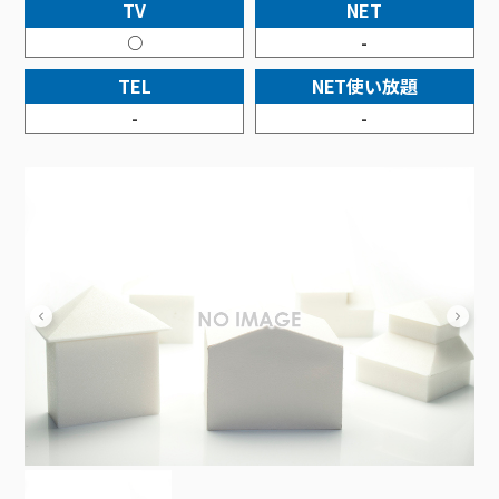
接続・設定⽅法
TV
NET
イベントカレンダー
機器⼀覧
ポテトホーム防犯カメラ
オプションサービス
料⾦プラン
でんきトップ
暮らしを快適にするサービス
○
-
訪問サポート＆サポートパックサービス料⾦表
講座のご案内
オプションサービス
auスマートバリュー
機種⼀覧
ポラリンでんき×ポテト
暮らしを快適にするサービストップ
TEL
NET使い放題
マイページ
インターネットギガシェアプラン
auまとめトーク
オプションサービス
ポテトでんき
ポテトライフメール
-
-
ケーブルプラスでんき
⽣活あんしんサービス
お申し込み
みるプラス