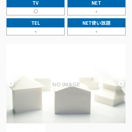
接続・設定⽅法
TV
NET
イベントカレンダー
機器⼀覧
ポテトホーム防犯カメラ
オプションサービス
料⾦プラン
でんきトップ
暮らしを快適にするサービス
○
-
訪問サポート＆サポートパックサービス料⾦表
講座のご案内
オプションサービス
auスマートバリュー
機種⼀覧
ポラリンでんき×ポテト
暮らしを快適にするサービストップ
TEL
NET使い放題
マイページ
インターネットギガシェアプラン
auまとめトーク
オプションサービス
ポテトでんき
ポテトライフメール
-
-
ケーブルプラスでんき
⽣活あんしんサービス
お申し込み
みるプラス