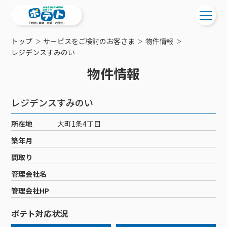
トップ
サービスをご検討のお客さま
物件情報
ご検討中の方
レジデンスすみのい
物件情報
ご検討中の方
ご加入中の方
サービス提供エリア
ご加入中の方
レジデンスすみのい
サービス案内
工事・配線について
ご加入中のサービス確認・変更
所在地
大町1条4丁目
サービス案内
コミチャン
新居をご検討中の方へ
WEBメール
築年月
ケーブルテレビ
ポテトを導入している集合住宅
お困りの方はこちら
サポートサービス
間取り
ケーブルテレビトップ
インターネット
物件情報
サポートサービストップ
管理会社名
新着情報
チャンネル紹介
インターネットトップ
会社案内
固定電話
特典・キャンペーン
リモートコール
管理会社HP
メンテナンス・障害情報
料⾦プラン
料⾦プラン
固定電話トップ
ポテトスマートフォン
おトクな割引サービス
メンテナンス
回線速度測定
ポテト対応状況
ポテトからのプレゼント
NHK衛星受信料団体⼀括⽀払
Wi-Fiサービス
基本料⾦・通話料⾦
ポテトスマートフォントップ
障害情報
でんき