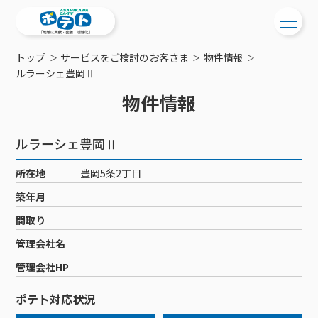
トップ
サービスをご検討のお客さま
物件情報
ご検討中の方
ルラーシェ豊岡Ⅱ
物件情報
ご検討中の方
ご加入中の方
サービス提供エリア
ご加入中の方
ルラーシェ豊岡Ⅱ
サービス案内
工事・配線について
ご加入中のサービス確認・変更
所在地
豊岡5条2丁目
サービス案内
コミチャン
新居をご検討中の方へ
WEBメール
築年月
ケーブルテレビ
ポテトを導入している集合住宅
お困りの方はこちら
サポートサービス
間取り
ケーブルテレビトップ
インターネット
物件情報
サポートサービストップ
管理会社名
新着情報
チャンネル紹介
インターネットトップ
会社案内
固定電話
特典・キャンペーン
リモートコール
管理会社HP
メンテナンス・障害情報
料⾦プラン
料⾦プラン
固定電話トップ
ポテトスマートフォン
おトクな割引サービス
メンテナンス
回線速度測定
ポテト対応状況
ポテトからのプレゼント
NHK衛星受信料団体⼀括⽀払
Wi-Fiサービス
基本料⾦・通話料⾦
ポテトスマートフォントップ
障害情報
でんき