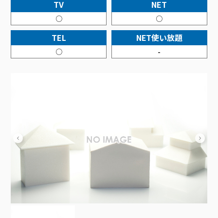
接続・設定⽅法
TV
NET
イベントカレンダー
機器⼀覧
ポテトホーム防犯カメラ
オプションサービス
料⾦プラン
でんきトップ
暮らしを快適にするサービス
○
○
訪問サポート＆サポートパックサービス料⾦表
講座のご案内
オプションサービス
auスマートバリュー
機種⼀覧
ポラリンでんき×ポテト
暮らしを快適にするサービストップ
TEL
NET使い放題
マイページ
インターネットギガシェアプラン
auまとめトーク
オプションサービス
ポテトでんき
ポテトライフメール
○
-
ケーブルプラスでんき
⽣活あんしんサービス
お申し込み
みるプラス