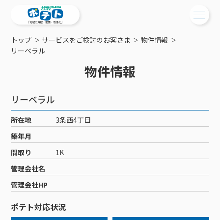
トップ
サービスをご検討のお客さま
物件情報
ご検討中の方
リーベラル
物件情報
ご検討中の方
ご加入中の方
サービス提供エリア
ご加入中の方
リーベラル
サービス案内
工事・配線について
ご加入中のサービス確認・変更
所在地
3条西4丁目
サービス案内
コミチャン
新居をご検討中の方へ
WEBメール
築年月
ケーブルテレビ
ポテトを導入している集合住宅
お困りの方はこちら
サポートサービス
間取り
1K
ケーブルテレビトップ
インターネット
物件情報
サポートサービストップ
管理会社名
新着情報
チャンネル紹介
インターネットトップ
会社案内
固定電話
特典・キャンペーン
リモートコール
管理会社HP
メンテナンス・障害情報
料⾦プラン
料⾦プラン
固定電話トップ
ポテトスマートフォン
おトクな割引サービス
メンテナンス
回線速度測定
ポテト対応状況
ポテトからのプレゼント
NHK衛星受信料団体⼀括⽀払
Wi-Fiサービス
基本料⾦・通話料⾦
ポテトスマートフォントップ
障害情報
でんき