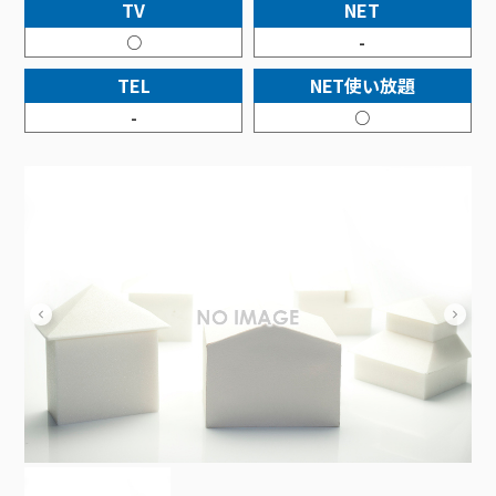
接続・設定⽅法
TV
NET
イベントカレンダー
機器⼀覧
ポテトホーム防犯カメラ
オプションサービス
料⾦プラン
でんきトップ
暮らしを快適にするサービス
○
-
訪問サポート＆サポートパックサービス料⾦表
講座のご案内
オプションサービス
auスマートバリュー
機種⼀覧
ポラリンでんき×ポテト
暮らしを快適にするサービストップ
TEL
NET使い放題
マイページ
インターネットギガシェアプラン
auまとめトーク
オプションサービス
ポテトでんき
ポテトライフメール
-
○
ケーブルプラスでんき
⽣活あんしんサービス
お申し込み
みるプラス